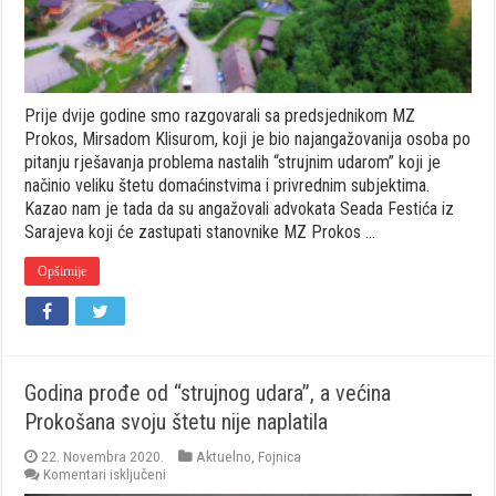
2019.
godine
Prije dvije godine smo razgovarali sa predsjednikom MZ
Prokos, Mirsadom Klisurom, koji je bio najangažovanija osoba po
pitanju rješavanja problema nastalih “strujnim udarom” koji je
načinio veliku štetu domaćinstvima i privrednim subjektima.
Kazao nam je tada da su angažovali advokata Seada Festića iz
Sarajeva koji će zastupati stanovnike MZ Prokos …
Opširnije
Godina prođe od “strujnog udara”, a većina
Prokošana svoju štetu nije naplatila
22. Novembra 2020.
Aktuelno
,
Fojnica
za
Komentari isključeni
Godina