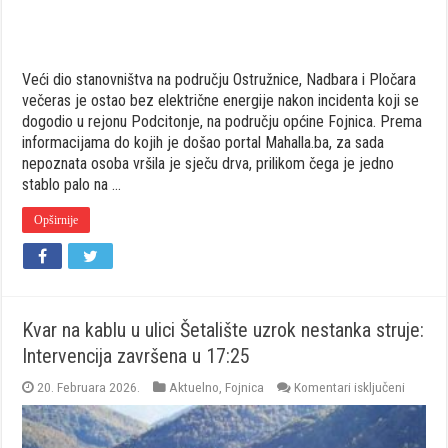
Veći dio stanovništva na području Ostružnice, Nadbara i Pločara
večeras je ostao bez električne energije nakon incidenta koji se
dogodio u rejonu Podcitonje, na području općine Fojnica. Prema
informacijama do kojih je došao portal Mahalla.ba, za sada
nepoznata osoba vršila je sječu drva, prilikom čega je jedno
stablo palo na …
Opširnije
Kvar na kablu u ulici Šetalište uzrok nestanka struje:
Intervencija završena u 17:25
za
20. Februara 2026.
Aktuelno
,
Fojnica
Komentari isključeni
Kvar
na
kablu