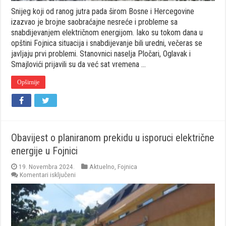
Snijeg koji od ranog jutra pada širom Bosne i Hercegovine
izazvao je brojne saobraćajne nesreće i probleme sa
snabdijevanjem električnom energijom. Iako su tokom dana u
opštini Fojnica situacija i snabdijevanje bili uredni, večeras se
javljaju prvi problemi. Stanovnici naselja Pločari, Oglavak i
Smajlovići prijavili su da već sat vremena …
Opširnije
Obavijest o planiranom prekidu u isporuci električne
energije u Fojnici
19. Novembra 2024.
Aktuelno
,
Fojnica
za
Komentari isključeni
Obavijest
o
planiranom
prekidu
u
isporuci