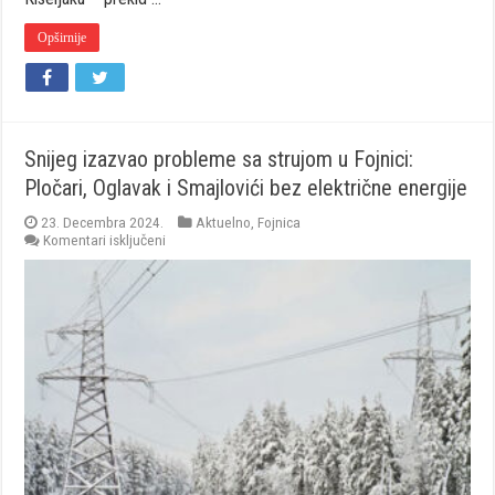
Opširnije
Snijeg izazvao probleme sa strujom u Fojnici:
Pločari, Oglavak i Smajlovići bez električne energije
23. Decembra 2024.
Aktuelno
,
Fojnica
za
Komentari isključeni
Snijeg
izazvao
probleme
sa
strujom
u
Fojnici:
Pločari,
Oglavak
i
Smajlovići
bez
električne
energije