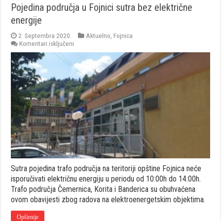
Pojedina područja u Fojnici sutra bez električne
energije
2. Septembra 2020.
Aktuelno
,
Fojnica
za
Komentari isključeni
Pojedina
područja
u
Fojnici
sutra
bez
električne
energije
Sutra pojedina trafo područja na teritoriji opštine Fojnica neće
isporučivati električnu energiju u periodu od 10:00h do 14:00h.
Trafo područja Čemernica, Korita i Banderica su obuhvaćena
ovom obavijesti zbog radova na elektroenergetskim objektima.
Opširnije