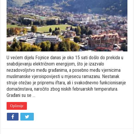
u
ulici
Šetališt
uzrok
nestan
struje:
Interven
završen
u
17:25
U većem dijelu Fojnice danas je oko 15 sati došlo do prekida u
snabdijevanju električnom energijom, što je izazvalo
nezadovoljstvo među građanima, a posebno među vjernicima
muslimanske vjeroispovijesti u mjesecu ramazanu. Nestanak
struje otežao je pripremu iftara, ali i svakodnevno funkcionisanje
domaćinstava, naročito zbog niskih februarskih temperatura.
Građani su se …
Opširnije