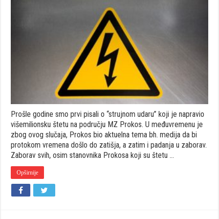
prođe
od
“strujnog
udara”,
a
većina
Prokošana
svoju
štetu
nije
naplatila
Prošle godine smo prvi pisali o “strujnom udaru” koji je napravio
višemilionsku štetu na području MZ Prokos. U međuvremenu je
zbog ovog slučaja, Prokos bio aktuelna tema bh. medija da bi
protokom vremena došlo do zatišja, a zatim i padanja u zaborav.
Zaborav svih, osim stanovnika Prokosa koji su štetu …
Opširnije