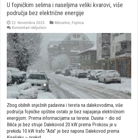
U fojničkim selima i naseljima veliki kvarovi, više
područja bez električne energije
22. Novembra 2025.
Aktuelno
,
Fojnica
za
Komentari isključeni
U
fojničkim
selima
i
naseljima
veliki
kvarovi,
više
područja
bez
električne
energije
Zbog obilnih snježnih padavina i tereta na dalekovodima, više
područja fojničke opštine ostalo je bez napajanja električnom
energijom. Prema informacijama sa terena: Dusina – dio od
Bilića je bez struje Dalekovod 20 kW prema Prokosu je u
prekidu 10 kW trafo “Ada” je bez napona Dalekovod prema
Kiseljaku – prekid …