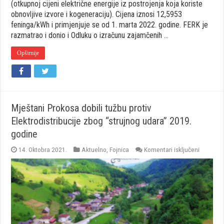
(otkupnoj cijeni električne energije iz postrojenja koja koriste
obnovljive izvore i kogeneraciju). Cijena iznosi 12,5953
feninga/kWh i primjenjuje se od 1. marta 2022. godine. FERK je
razmatrao i donio i Odluku o izračunu zajamčenih …
Opširnije
Mještani Prokosa dobili tužbu protiv
Elektrodistribucije zbog “strujnog udara” 2019.
godine
za
14. Oktobra 2021.
Aktuelno
,
Fojnica
Komentari isključeni
Mještani
Prokosa
dobili
tužbu
protiv
Elektrodi
zbog
“strujnog
udara”