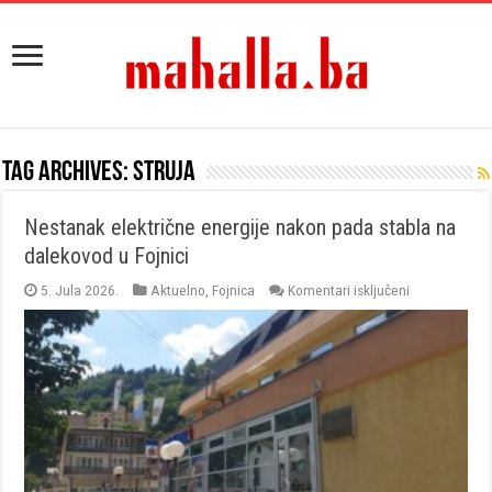
Tag Archives:
struja
Nestanak električne energije nakon pada stabla na
dalekovod u Fojnici
za
5. Jula 2026.
Aktuelno
,
Fojnica
Komentari isključeni
Nestanak
električne
energije
nakon
pada
stabla
na
dalekovod
u
Fojnici