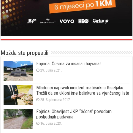
Možda ste propustili
Fojnica: Česma za insana i hajvana!
29. Juna 2021.
Mladenci napravili incident matičarki u Kiseljaku:
Tražili da se ukloni ime balinkure sa vjenčanog lista
28. Septembra 2017.
Fojnica: Obavijest JKP “Šćona” povodom
posljednjih padavina
16. Juna 2023.