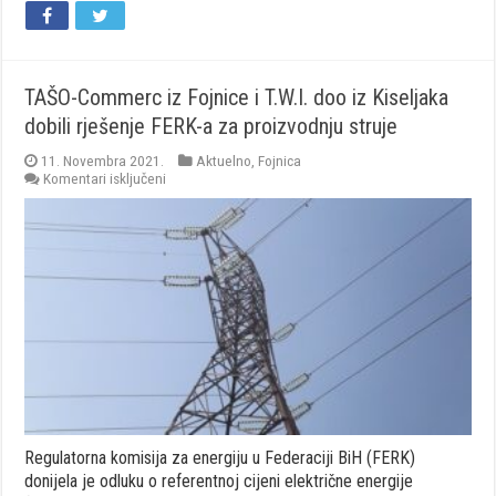
TAŠO-Commerc iz Fojnice i T.W.I. doo iz Kiseljaka
dobili rješenje FERK-a za proizvodnju struje
11. Novembra 2021.
Aktuelno
,
Fojnica
za
Komentari isključeni
TAŠO-
Commerc
iz
Fojnice
i
T.W.I.
doo
iz
Kiseljaka
dobili
rješenje
FERK-
a
za
proizvodnju
Regulatorna komisija za energiju u Federaciji BiH (FERK)
struje
donijela je odluku o referentnoj cijeni električne energije