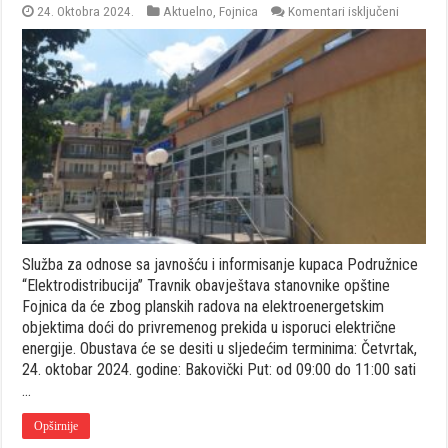
za
24. Oktobra 2024.
Aktuelno
,
Fojnica
Komentari isključeni
OBAVJEŠ
O
OBUSTAV
ELEKTRI
ENERGIJ
NA
PODRUČ
FOJNICE
Služba za odnose sa javnošću i informisanje kupaca Podružnice
“Elektrodistribucija” Travnik obavještava stanovnike opštine
Fojnica da će zbog planskih radova na elektroenergetskim
objektima doći do privremenog prekida u isporuci električne
energije. Obustava će se desiti u sljedećim terminima: Četvrtak,
24. oktobar 2024. godine: Bakovički Put: od 09:00 do 11:00 sati
…
Opširnije