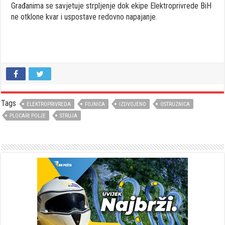
Građanima se savjetuje strpljenje dok ekipe Elektroprivrede BiH
ne otklone kvar i uspostave redovno napajanje.
Tags
ELEKTROPRIVREDA
FOJNICA
IZDVOJENO
OSTRUZNICA
PLOCARI POLJE
STRUJA