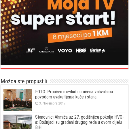
Možda ste propustili
FOTO: Proučen mevlud i uručena zahvalnica
povodom uvakufljenja kuće i stana
3. Novembra 2017.
Stanovnici Ahmića uz 27. godišnjicu pokolja HVO-
a: Bošnjaci su građani drugog reda u ovom dijelu
BiH