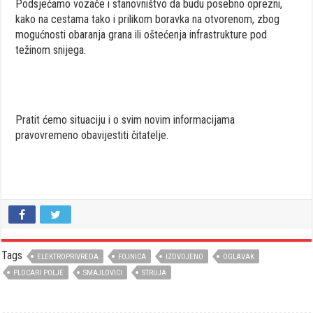
Podsjećamo vozače i stanovništvo da budu posebno oprezni,
kako na cestama tako i prilikom boravka na otvorenom, zbog
mogućnosti obaranja grana ili oštećenja infrastrukture pod
težinom snijega.
Pratit ćemo situaciju i o svim novim informacijama
pravovremeno obavijestiti čitatelje.
Tags
ELEKTROPRIVREDA
FOJNICA
IZDVOJENO
OGLAVAK
PLOCARI POLJE
SMAJLOVICI
STRUJA