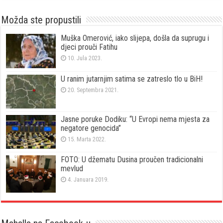
Možda ste propustili
Muška Omerović, iako slijepa, došla da suprugu i
djeci prouči Fatihu
10. Jula 2023.
U ranim jutarnjim satima se zatreslo tlo u BiH!
20. Septembra 2021.
Jasne poruke Dodiku: “U Evropi nema mjesta za
negatore genocida”
15. Marta 2022.
FOTO: U džematu Dusina proučen tradicionalni
mevlud
4. Januara 2019.