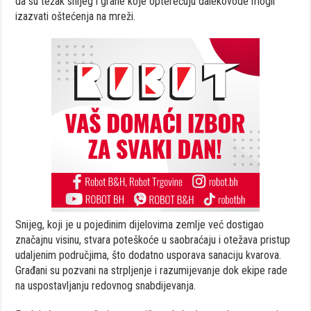
da su težak snijeg i grane koje opterećuju dalekovode mogli
izazvati oštećenja na mreži.
Snijeg, koji je u pojedinim dijelovima zemlje već dostigao
značajnu visinu, stvara poteškoće u saobraćaju i otežava pristup
udaljenim područjima, što dodatno usporava sanaciju kvarova.
Građani su pozvani na strpljenje i razumijevanje dok ekipe rade
na uspostavljanju redovnog snabdijevanja.