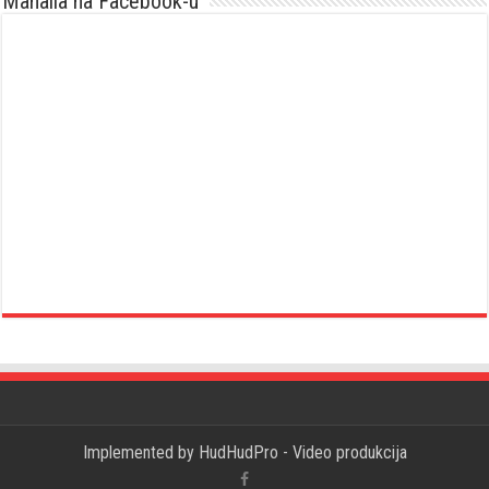
Mahalla na Facebook-u
Implemented by
HudHudPro - Video produkcija