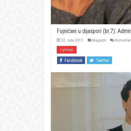
Fojničani u dijaspori (br.7): Adm
22. Jula 2017.
Magazin
Komentari 
Opširnije
Facebook
Twitter