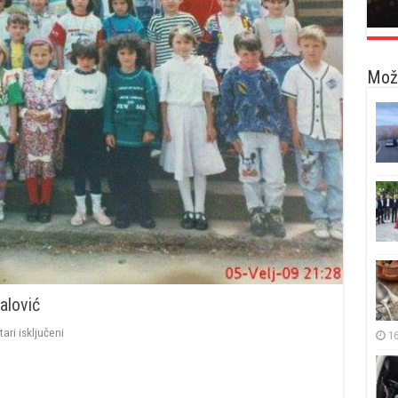
Možd
alović
za
ri isključeni
16
Heroji
Fojnice:
Učitelj
Hazim