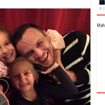
Topalović
27
Maha