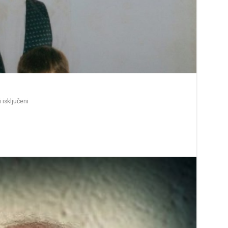
za
isključeni
Heroji
Fojnice:
Kenan
Memija