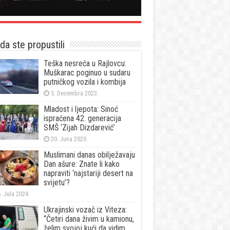
a ste propustili
Teška nesreća u Rajlovcu:
Muškarac poginuo u sudaru
putničkog vozila i kombija
5. Decembra 2023.
Mladost i ljepota: Sinoć
ispraćena 42. generacija
SMŠ ‘Zijah Dizdarević’
20. Juna 2020.
Muslimani danas obilježavaju
Dan ašure: Znate li kako
napraviti ‘najstariji desert na
svijetu’?
. Jula 2024.
Ukrajinski vozač iz Viteza:
“Četiri dana živim u kamionu,
želim svojoj kući da vidim