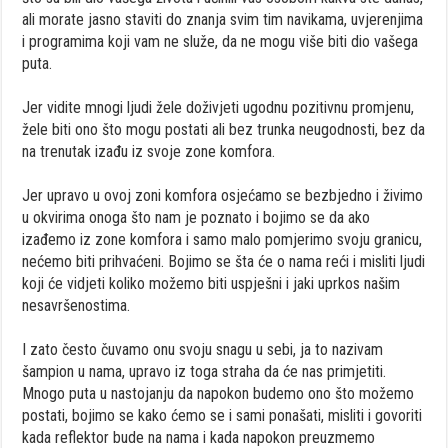
ali morate jasno staviti do znanja svim tim navikama, uvjerenjima
i programima koji vam ne služe, da ne mogu više biti dio vašega
puta.
Jer vidite mnogi ljudi žele doživjeti ugodnu pozitivnu promjenu,
žele biti ono što mogu postati ali bez trunka neugodnosti, bez da
na trenutak izađu iz svoje zone komfora.
Jer upravo u ovoj zoni komfora osjećamo se bezbjedno i živimo
u okvirima onoga što nam je poznato i bojimo se da ako
izađemo iz zone komfora i samo malo pomjerimo svoju granicu,
nećemo biti prihvaćeni. Bojimo se šta će o nama reći i misliti ljudi
koji će vidjeti koliko možemo biti uspješni i jaki uprkos našim
nesavršenostima.
I zato često čuvamo onu svoju snagu u sebi, ja to nazivam
šampion u nama, upravo iz toga straha da će nas primjetiti.
Mnogo puta u nastojanju da napokon budemo ono što možemo
postati, bojimo se kako ćemo se i sami ponašati, misliti i govoriti
kada reflektor bude na nama i kada napokon preuzmemo