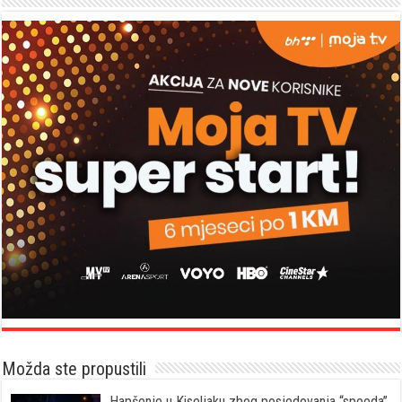
Možda ste propustili
Hapšenje u Kiseljaku zbog posjedovanja “speeda”