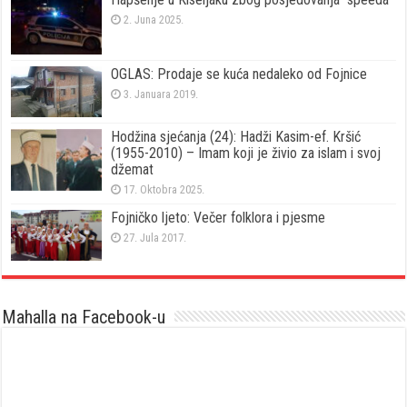
2. Juna 2025.
OGLAS: Prodaje se kuća nedaleko od Fojnice
3. Januara 2019.
Hodžina sjećanja (24): Hadži Kasim-ef. Kršić
(1955-2010) – Imam koji je živio za islam i svoj
džemat
17. Oktobra 2025.
Fojničko ljeto: Večer folklora i pjesme
27. Jula 2017.
Mahalla na Facebook-u