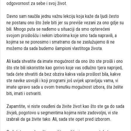
odgovornost za sebe i svoj život.
Davno sam naučila jednu važnu lekciju koja kaže da ljudi često
ne postanu ono što žele biti jer su previše vezani za ono gdje su
bili. Mnogo puta se nađemo u situaciji da smo opterećeni
svojom prošlošću i nekim izborima koje smo tada napravili, a
kojima se ne ponosimo i smatramo da ne zaslužujemo ili ne
možemo da sada budemo šampioni vlastitoga života.
Ali kada shvatite da imate mogućnost da ono što ste prošli i ono
što ste bili iskoristite kao gorivo koje vas odlučno tjera naprijed,
tada ćete shvatiti da bez obzira kakva vaša prošlost bila, kakve
ste navike usvojili i koji programi još uvijek upravljaju vama, vi
imate upravo sada u ovom trenutku mogućnost izbora, šta želite
biti, imati i ostvariti.
Zapamtite, vi niste osuđeni da živite život kao što ste ga do sada
živjeli, pogotovo u segmentima kojima niste zadovoljni, vi ste
izabrali da ga živite tako. Ali, sada ste opet pred izborom.