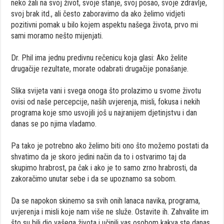
neko žali na svoj život, svoje stanje, svoj posao, svoje zdravlje,
svoj brak itd., ali često zaboravimo da ako želimo vidjeti
pozitivni pomak u bilo kojem aspektu našega života, prvo mi
sami moramo nešto mijenjati.
Dr. Phil ima jednu predivnu rečenicu koja glasi: Ako želite
drugačije rezultate, morate odabrati drugačije ponašanje.
Slika svijeta vani i svega onoga što prolazimo u svome životu
ovisi od naše percepcije, naših uvjerenja, misli, fokusa i nekih
programa koje smo usvojili još u najranijem djetinjstvu i dan
danas se po njima vladamo.
Pa tako je potrebno ako želimo biti ono što možemo postati da
shvatimo da je skoro jedini način da to i ostvarimo taj da
skupimo hrabrost, pa čak i ako je to samo zrno hrabrosti, da
zakoračimo unutar sebe i da se upoznamo sa sobom.
Da se napokon skinemo sa svih onih lanaca navika, programa,
uvjerenja i misli koje nam više ne služe. Ostavite ih. Zahvalite im
što su bili dio vašega života i učinili vas osobom kakva ste danas,