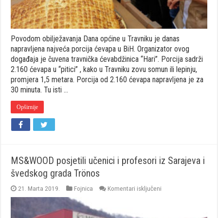
Povodom obilježavanja Dana općine u Travniku je danas
napravljena najveća porcija ćevapa u BiH. Organizator ovog
događaja je čuvena travnička ćevabdžinica “Hari”. Porcija sadrži
2.160 ćevapa u “pitici” , kako u Travniku zovu somun ili lepinju,
promjera 1,5 metara. Porcija od 2.160 ćevapa napravljena je za
30 minuta. Tu isti …
Opširnije
MS&WOOD posjetili učenici i profesori iz Sarajeva i
švedskog grada Trönos
za
21. Marta 2019.
Fojnica
Komentari isključeni
MS&WOOD
posjetili
učenici