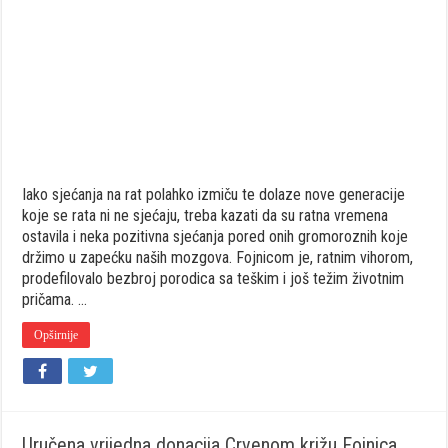
Iako sjećanja na rat polahko izmiču te dolaze nove generacije
koje se rata ni ne sjećaju, treba kazati da su ratna vremena
ostavila i neka pozitivna sjećanja pored onih gromoroznih koje
držimo u zapećku naših mozgova. Fojnicom je, ratnim vihorom,
prodefilovalo bezbroj porodica sa teškim i još težim životnim
pričama. …
Opširnije
Uručena vrijedna donacija Crvenom križu Fojnica