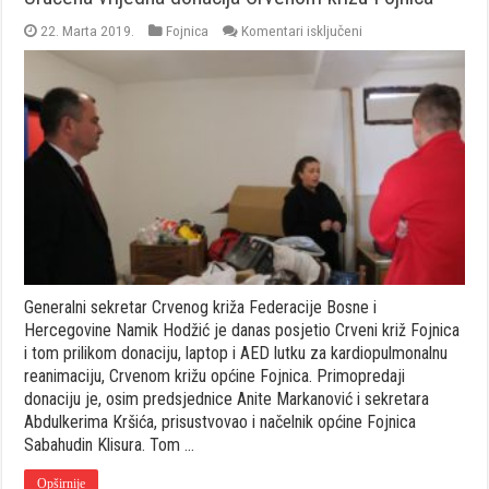
za
22. Marta 2019.
Fojnica
Komentari isključeni
Uručena
vrijedna
donacija
Crvenom
križu
Fojnica
Generalni sekretar Crvenog križa Federacije Bosne i
Hercegovine Namik Hodžić je danas posjetio Crveni križ Fojnica
i tom prilikom donaciju, laptop i AED lutku za kardiopulmonalnu
reanimaciju, Crvenom križu općine Fojnica. Primopredaji
donaciju je, osim predsjednice Anite Markanović i sekretara
Abdulkerima Kršića, prisustvovao i načelnik općine Fojnica
Sabahudin Klisura. Tom …
Opširnije