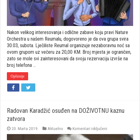
Nakon velikog interesovanja i odlične zabave koju pravi Nature
Orchestra u našem Reumalu, dogovoreno je da ova grupa svira
30.03, subota. Lječiliste Reumal organizuje nezaboravnu noć sa
ovom grupom uz večeru za 20,00 KM. Broj mjesta je ograničen,
zato se mole svi zainteresovani da svoju rezervaciju izvrše na
broj telefona …
Opširnije
Radovan Karadžić osuđen na DOŽIVOTNU kaznu
zatvora
za
20. Marta 2019.
Aktuelno
Komentari isključeni
Radovan
Karadžić