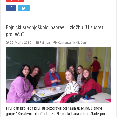
Fojnički srednjoškolci napravili izložbu “U susret
proljeću”
za
22. Marta 2019.
Fojnica
Komentari isključeni
Fojnički
srednjoškolci
napravili
izložbu
“U
susret
proljeću”
Prvi dan proljeća prvi su pozdravili od naših učenika, članovi
grupe “Kreativni mladi”, i to izložbom ikebana u holu škole pod