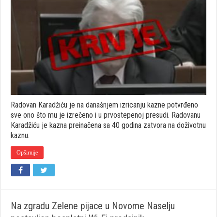
osuđen
na
DOŽIVOTNU
kaznu
zatvora
Radovan Karadžiću je na današnjem izricanju kazne potvrđeno
sve ono što mu je izrečeno i u prvostepenoj presudi. Radovanu
Karadžiću je kazna preinačena sa 40 godina zatvora na doživotnu
kaznu.
Opširnije
Na zgradu Zelene pijace u Novome Naselju