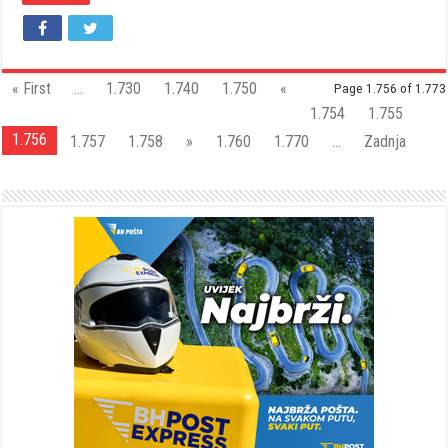
« First
...
1.730
1.740
1.750
«
Page 1.756 of 1.773
1.754
1.755
1.756
1.757
1.758
»
1.760
1.770
...
Zadnja