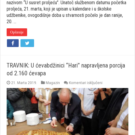
nazivom “U susret proljeću”. Unatoč službenom datumu početka
proljeća, 21. marta, koji je upisan u kalendare i u školske
udžbenike, ovogodišnje doba u stvarnosti počelo je dan ranije,
20. …
Opširnije
TRAVNIK: U ćevabdžinici “Hari” napravljena porcija
od 2.160 ćevapa
za
21. Marta 2019.
Magazin
Komentari isključeni
TRAVNIK:
U
ćevabdžinici
“Hari”
napravljena
porcija
od
2.160
ćevapa