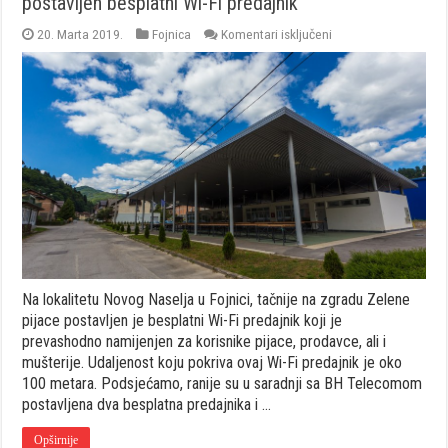
postavljen besplatni Wi-Fi predajnik
za
20. Marta 2019.
Fojnica
Komentari isključeni
Na
zgradu
Zelene
pijace
u
Novome
Naselju
postavljen
besplatni
Wi-
Fi
predajnik
Na lokalitetu Novog Naselja u Fojnici, tačnije na zgradu Zelene
pijace postavljen je besplatni Wi-Fi predajnik koji je
prevashodno namijenjen za korisnike pijace, prodavce, ali i
mušterije. Udaljenost koju pokriva ovaj Wi-Fi predajnik je oko
100 metara. Podsjećamo, ranije su u saradnji sa BH Telecomom
postavljena dva besplatna predajnika i …
Opširnije