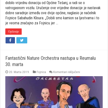
dobilo vrijednu donaciju od Općine Tešanj, a radi se o
vatrogasnom vozilu. Uručenje ove vrijedne donacije je nastavak
dobre saradnje između ove dvije općine, naglasio je načelnik
Fojnice Sabahudin Klisura. „Dobili smo kamion sa ljestvama i to
je veoma značajno za Fojnicu jer …
Opširnije
Fantastični Nature Orchestra nastupa u Reumalu
30. marta
za
20. Marta 2019.
Fojnica
Komentari isključeni
Fantastični
Nature
Orchestra
nastupa
u
Reumalu
30.
marta