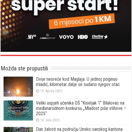
Možda ste propustili
Dvije nesreće kod Maglaja: U jednoj poginuo
mladić, kilometar dalje se sudario njegov otac
19. Aprila 2025.
Veliki uspjeh učenika OŠ “Kiseljak 1” Bilalovac na
međunarodnom konkursu „Mladost piše stihove –
2025“
14. Jula 2025.
Dan žalosti na području Unsko-sanskog kantona