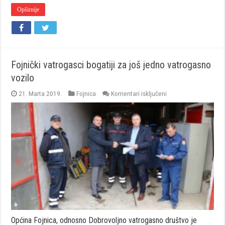
Opširnije
Fojnički vatrogasci bogatiji za još jedno vatrogasno
vozilo
za
21. Marta 2019.
Fojnica
Komentari isključeni
Fojnički
vatrogasci
bogatiji
za
još
jedno
vatrogasno
vozilo
Općina Fojnica, odnosno Dobrovoljno vatrogasno društvo je