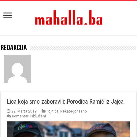
Redakcija
Lica koja smo zaboravili: Porodica Ramić iz Jajca
22. Marta 2019.
Fojnica
,
Nekategorisano
za
Komentari isključeni
Lica
koja
smo
zaboravili: