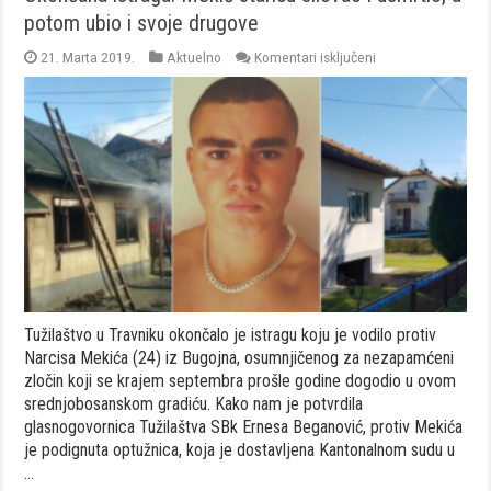
potom ubio i svoje drugove
za
21. Marta 2019.
Aktuelno
Komentari isključeni
Okončana
istraga:
Mekić
staricu
silovao
i
usmrtio,
a
potom
ubio
i
svoje
drugove
Tužilaštvo u Travniku okončalo je istragu koju je vodilo protiv
Narcisa Mekića (24) iz Bugojna, osumnjičenog za nezapamćeni
zločin koji se krajem septembra prošle godine dogodio u ovom
srednjobosanskom gradiću. Kako nam je potvrdila
glasnogovornica Tužilaštva SBk Ernesa Beganović, protiv Mekića
je podignuta optužnica, koja je dostavljena Kantonalnom sudu u
…