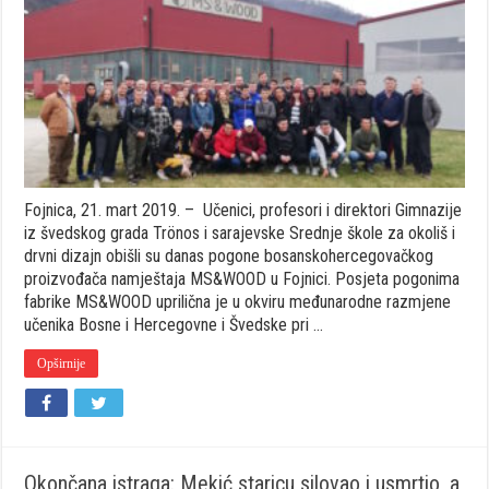
i
profesori
iz
Sarajeva
i
švedskog
grada
Trönos
Fojnica, 21. mart 2019. – Učenici, profesori i direktori Gimnazije
iz švedskog grada Trönos i sarajevske Srednje škole za okoliš i
drvni dizajn obišli su danas pogone bosanskohercegovačkog
proizvođača namještaja MS&WOOD u Fojnici. Posjeta pogonima
fabrike MS&WOOD uprilična je u okviru međunarodne razmjene
učenika Bosne i Hercegovne i Švedske pri …
Opširnije
Okončana istraga: Mekić staricu silovao i usmrtio, a