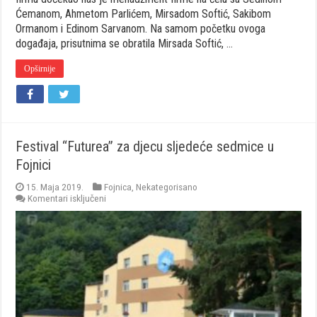
Ćemanom, Ahmetom Parlićem, Mirsadom Softić, Sakibom
Ormanom i Edinom Sarvanom. Na samom početku ovoga
događaja, prisutnima se obratila Mirsada Softić, …
Opširnije
Festival “Futurea” za djecu sljedeće sedmice u
Fojnici
15. Maja 2019.
Fojnica
,
Nekategorisano
za
Komentari isključeni
Festival
“Futurea”
za
djecu
sljedeće
sedmice
u
Fojnici