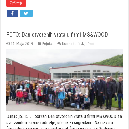
Opširnije
FOTO: Dan otvorenih vrata u firmi MS&WOOD
za
15. Maja 2019.
Fojnica
Komentari isključeni
FOTO:
Dan
otvorenih
vrata
u
firmi
MS&WOOD
Danas je, 15.5., održan Dan otvorenih vrata u firmi MS&WOOD za
sve zainteresirane roditelje, učenike i sugrađane. Na ulazu u
firmu dočekao nas je menadžment firme na čelu sa Sedinom