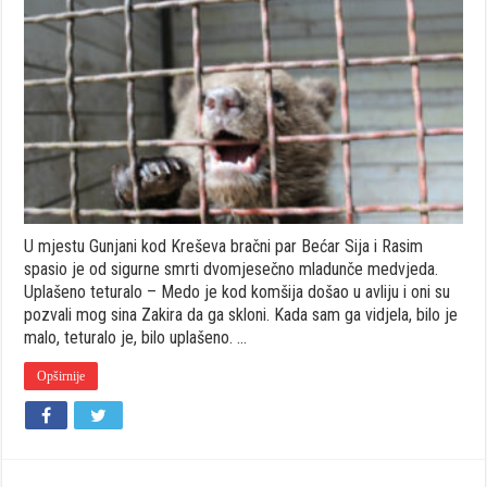
Medvjedić
Maša
će
novi
dom
dobiti
u
Pionirskoj
dolini
U mjestu Gunjani kod Kreševa bračni par Bećar Sija i Rasim
spasio je od sigurne smrti dvomjesečno mladunče medvjeda.
Uplašeno teturalo – Medo je kod komšija došao u avliju i oni su
pozvali mog sina Zakira da ga skloni. Kada sam ga vidjela, bilo je
malo, teturalo je, bilo uplašeno. …
Opširnije