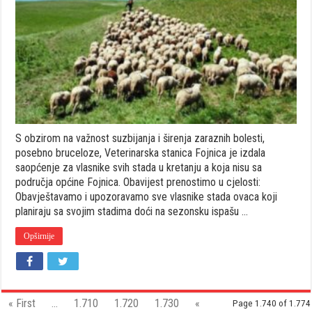
izdala
upozorenje
vlasnicima
stada
ovaca
S obzirom na važnost suzbijanja i širenja zaraznih bolesti,
posebno bruceloze, Veterinarska stanica Fojnica je izdala
saopćenje za vlasnike svih stada u kretanju a koja nisu sa
područja općine Fojnica. Obavijest prenostimo u cjelosti:
Obavještavamo i upozoravamo sve vlasnike stada ovaca koji
planiraju sa svojim stadima doći na sezonsku ispašu …
Opširnije
« First
...
1.710
1.720
1.730
«
Page 1.740 of 1.774