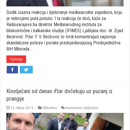
Dodik izaziva reakciju i djelovanje međunarodne zajednice, koju
je nebrojeno puta ponizio. I ta reakcija će doći, kaže za
Radiosarajevo.ba direktor Međunarodnog instituta za
bliskoistočne i balkanske studije (IFIMES) Ljubljana doc. dr. Zijad
Bećirović. Piše: F. V. Bećirović to tvrdi komentirajući najnovije
skandalozne poteze i poruke predsjedavajućeg Predsjedništva
BiH Milorada …
Opširnije
Kiseljačani od danas iftar dočekuju uz pucanj iz
prangije
za
16. Maja 2019.
Aktuelno
Komentari isključeni
Kiseljačani
od
danas
iftar