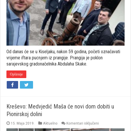
dočekuju
uz
pucanj
iz
prangije
Od danas će se u Kiseljaku, nakon 59 godina, početi označavati
vrijeme iftara pucnjem iz prangije. Prangija je poklon
sarajevskog gradonačelnika Abdulaha Skake.
Opširnije
Kreševo: Medvjedić Maša će novi dom dobiti u
Pionirskoj dolini
za
15. Maja 2019.
Aktuelno
Komentari isključeni
Kreševo: