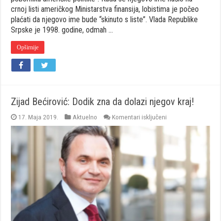
crnoj listi američkog Ministarstva finansija, lobistima je počeo
plaćati da njegovo ime bude “skinuto s liste”. Vlada Republike
Srpske je 1998. godine, odmah …
Opširnije
Zijad Bećirović: Dodik zna da dolazi njegov kraj!
za
17. Maja 2019.
Aktuelno
Komentari isključeni
Zijad
Bećirović:
Dodik
zna
da
dolazi
njegov
kraj!