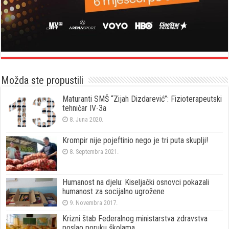
Možda ste propustili
Maturanti SMŠ “Zijah Dizdarević”: Fizioterapeutski
tehničar IV-3a
8. Juna 2020.
Krompir nije pojeftinio nego je tri puta skuplji!
8. Septembra 2021.
Humanost na djelu: Kiseljački osnovci pokazali
humanost za socijalno ugrožene
9. Novembra 2017.
Krizni štab Federalnog ministarstva zdravstva
poslao poruku školama