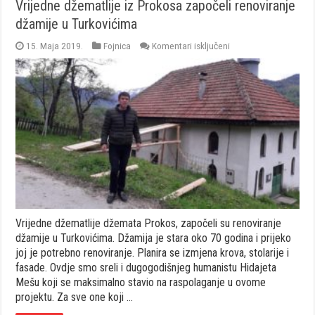
Vrijedne džematlije iz Prokosa započeli renoviranje
džamije u Turkovićima
za
15. Maja 2019.
Fojnica
Komentari isključeni
Vrijedne
džematlije
iz
Prokosa
započeli
renoviranje
džamije
u
Turkovićima
Vrijedne džematlije džemata Prokos, započeli su renoviranje
džamije u Turkovićima. Džamija je stara oko 70 godina i prijeko
joj je potrebno renoviranje. Planira se izmjena krova, stolarije i
fasade. Ovdje smo sreli i dugogodišnjeg humanistu Hidajeta
Mešu koji se maksimalno stavio na raspolaganje u ovome
projektu. Za sve one koji …