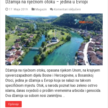
Džamija na riječnom otoku – jedina u Evropi
za
17. Maja 2019.
Magazin
Komentari isključeni
Džamija
na
riječnom
otoku
–
jedina
u
Evropi
Džamija na riječnom otoku, opasana rijekom Unom, na krajnjem
sjeverozapadnom dijelu Bosne i Hercegovine, u Bosanskoj
Otoci, jedina je džamija u Evropi koja se nalazi na takvom
specifičnom mjestu. Otok, u narodu poznat kao zeleno ostrvo
islama, danas svjedoči o prošlim vremenima urbicida i genocida.
Ova džamija sa sobom nosi zanimljivu …
Opširnije