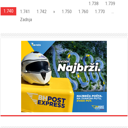
1.738
1.739
1.740
1.741
1.742
»
1.750
1.760
1.770
...
Zadnja