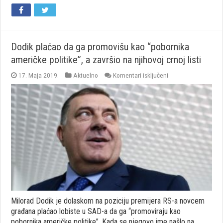
Dodik plaćao da ga promovišu kao “pobornika
američke politike”, a završio na njihovoj crnoj listi
za
17. Maja 2019.
Aktuelno
Komentari isključeni
Dodik
plaćao
da
ga
promovišu
kao
“pobornika
američke
politike”,
a
završio
na
njihovoj
crnoj
listi
Milorad Dodik je dolaskom na poziciju premijera RS-a novcem
građana plaćao lobiste u SAD-a da ga “promoviraju kao
pobornika američke politike”. Kada se njegovo ime našlo na