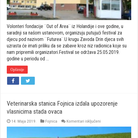
Volonteri fondacije ¨Out of Area¨ iz Holandije i ove godine, u
saradnji sa našom ustanovom, organizuju putujući festival za
djecu pod nazivom ¨Futurea¨.U krugu Zavoda Drin djeca svih
uzrasta će imati priliku da se zabave kroz niz radionica koje su
nam pripremili organizatori.Festival se održava 25.05.2019.
godine u periodu od …
Opširnije
Veterinarska stanica Fojnica izdala upozorenje
vlasnicima stada ovaca
za
14. Maja 2019.
Fojnica
Komentari isključeni
Veterinarska
stanica
Fojnica