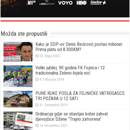
Možda ste propustili
Kako je SDP-ov Denis Bećirović postao milioner:
Prima platu od 8.300KM?
23. Maja 2022.
Veliki jubilej: 90 godina FK Fojnica i 12.
tradicionalna Zeleno-bijela noć
4. Februara 2018.
PUNE RUKE POSLA ZA FOJNIČKE VATROGASCE:
TRI POŽARA U 12 SATI
31. Decembra 2019.
Ordinacija gdje se obavljao kobni zahvat
djevojčice Džene “Trajno zatvorena”
14. Novembra 2021.