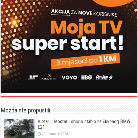
Možda ste propustili
Vjetar u Mostaru oborio stablo na čuvenog BMW
E21
21. Januara 2024.