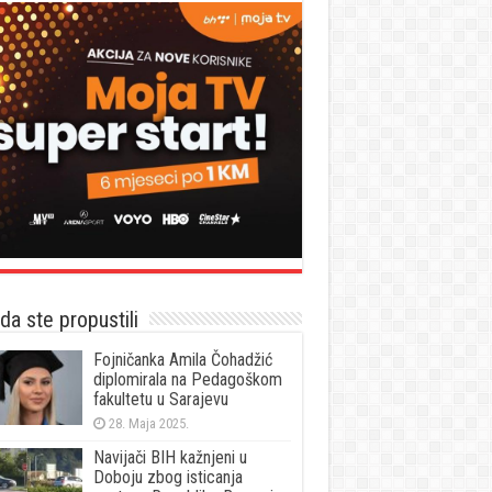
a ste propustili
Fojničanka Amila Čohadžić
diplomirala na Pedagoškom
fakultetu u Sarajevu
28. Maja 2025.
Navijači BIH kažnjeni u
Doboju zbog isticanja