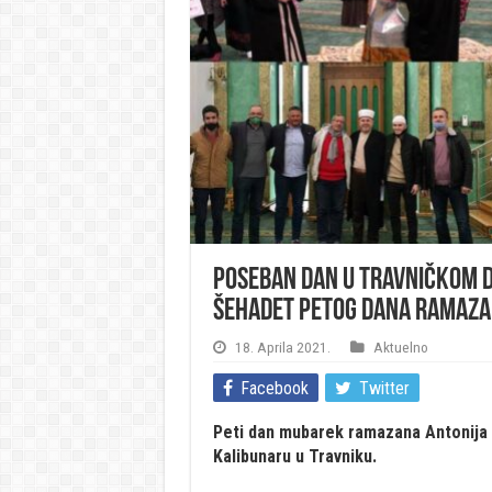
Poseban dan u travničkom dž
šehadet petog dana Ramaz
18. Aprila 2021.
Aktuelno
Facebook
Twitter
Peti dan mubarek ramazana Antonija i 
Kalibunaru u Travniku.