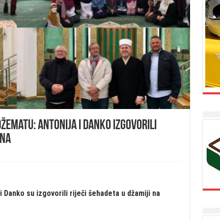
ematu: Antonija i Danko izgovorili
ana
Danko su izgovorili riječi šehadeta u džamiji na