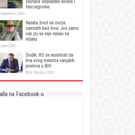
zastave Republike Bosne i
Hercegovine
 Septembra 2023.
Nasiha život ne može
zamisliti bez lova: Još samo
vuk joj se nije našao na
nišanu
 Juna 2022.
Dodik: RS će insistirati da
ima svog ministra vanjskih
poslova u BiH
4. Oktobra 2022.
lla na Facebook-u