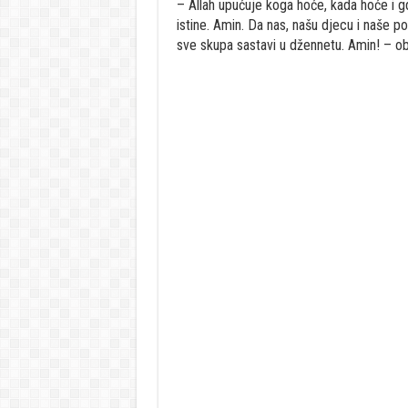
– Allah upućuje koga hoće, kada hoće i gd
istine. Amin. Da nas, našu djecu i naše p
sve skupa sastavi u džennetu. Amin! – ob