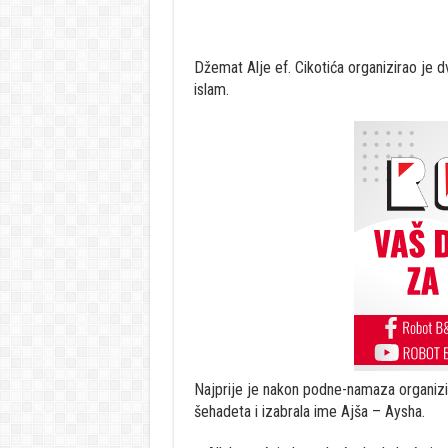
Džemat Alje ef. Cikotića organizirao je dv
islam.
Najprije je nakon podne-namaza organizira
šehadeta i izabrala ime Ajša – Aysha.