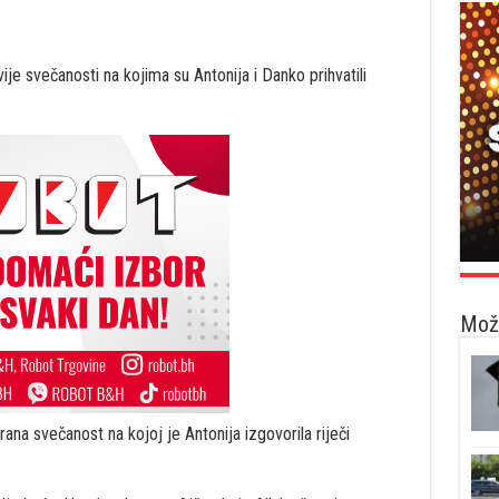
ije svečanosti na kojima su Antonija i Danko prihvatili
Možd
na svečanost na kojoj je Antonija izgovorila riječi