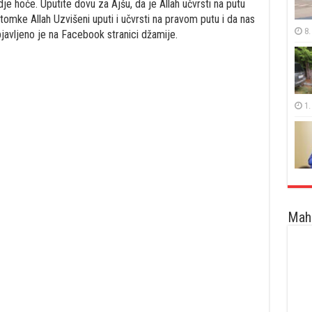
je hoće. Uputite dovu za Ajšu, da je Allah učvrsti na putu
otomke Allah Uzvišeni uputi i učvrsti na pravom putu i da nas
8.
javljeno je na Facebook stranici džamije.
1.
Maha