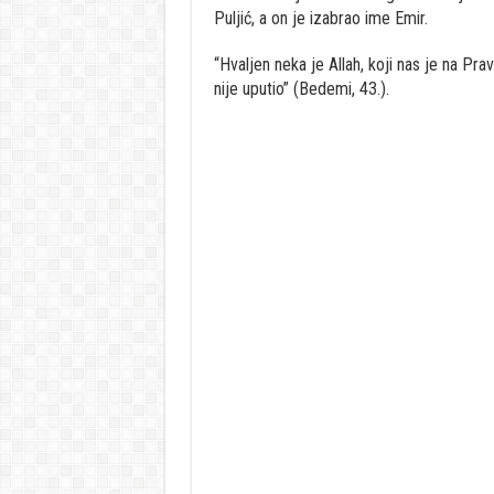
Puljić, a on je izabrao ime Emir.
“Hvaljen neka je Allah, koji nas je na Pra
nije uputio” (Bedemi, 43.).