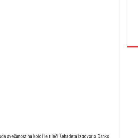
uga svečanost na kojoj je riječi šehadeta izgovorio Danko