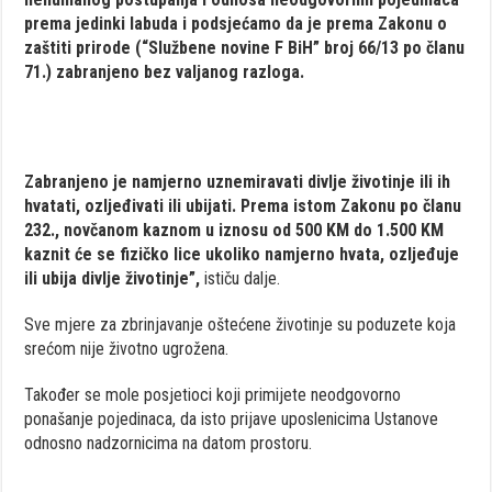
prema jedinki labuda i podsjećamo da je prema Zakonu o
zaštiti prirode (“Službene novine F BiH” broj 66/13 po članu
71.) zabranjeno bez valjanog razloga.
Zabranjeno je namjerno uznemiravati divlje životinje ili ih
hvatati, ozljeđivati ili ubijati. Prema istom Zakonu po članu
232., novčanom kaznom u iznosu od 500 KM do 1.500 KM
kaznit će se fizičko lice ukoliko namjerno hvata, ozljeđuje
ili ubija divlje životinje”,
ističu dalje.
Sve mjere za zbrinjavanje oštećene životinje su poduzete koja
srećom nije životno ugrožena.
Također se mole posjetioci koji primijete neodgovorno
ponašanje pojedinaca, da isto prijave uposlenicima Ustanove
odnosno nadzornicima na datom prostoru.