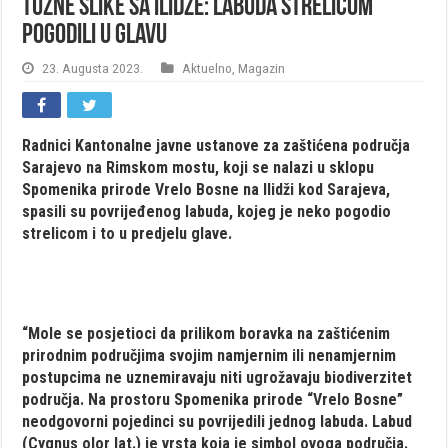
Tužne slike sa Ilidže: Labuda strelicom
pogodili u glavu
23. Augusta 2023.
Aktuelno
,
Magazin
Radnici Kantonalne javne ustanove za zaštićena područja
Sarajevo na Rimskom mostu, koji se nalazi u sklopu
Spomenika prirode Vrelo Bosne na Ilidži kod Sarajeva,
spasili su povrijeđenog labuda, kojeg je neko pogodio
strelicom i to u predjelu glave.
“Mole se posjetioci da prilikom boravka na zaštićenim
prirodnim područjima svojim namjernim ili nenamjernim
postupcima ne uznemiravaju niti ugrožavaju biodiverzitet
područja. Na prostoru Spomenika prirode “Vrelo Bosne”
neodgovorni pojedinci su povrijedili jednog labuda. Labud
(Cygnus olor lat.) je vrsta koja je simbol ovoga područja.