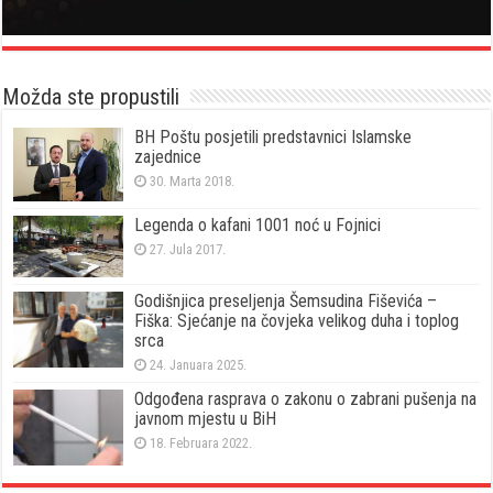
Možda ste propustili
BH Poštu posjetili predstavnici Islamske
zajednice
30. Marta 2018.
Legenda o kafani 1001 noć u Fojnici
27. Jula 2017.
Godišnjica preseljenja Šemsudina Fiševića –
Fiška: Sjećanje na čovjeka velikog duha i toplog
srca
24. Januara 2025.
Odgođena rasprava o zakonu o zabrani pušenja na
javnom mjestu u BiH
18. Februara 2022.