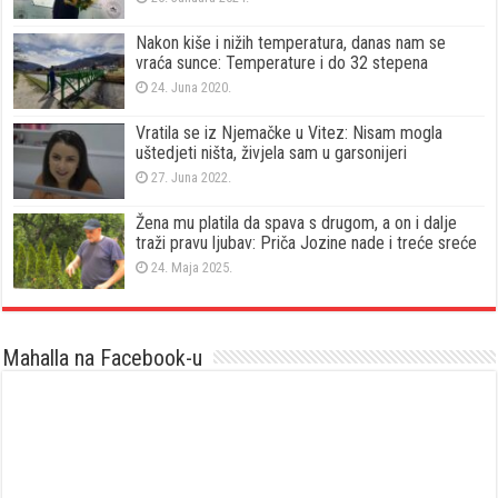
Nakon kiše i nižih temperatura, danas nam se
vraća sunce: Temperature i do 32 stepena
24. Juna 2020.
Vratila se iz Njemačke u Vitez: Nisam mogla
uštedjeti ništa, živjela sam u garsonijeri
27. Juna 2022.
Žena mu platila da spava s drugom, a on i dalje
traži pravu ljubav: Priča Jozine nade i treće sreće
24. Maja 2025.
Mahalla na Facebook-u