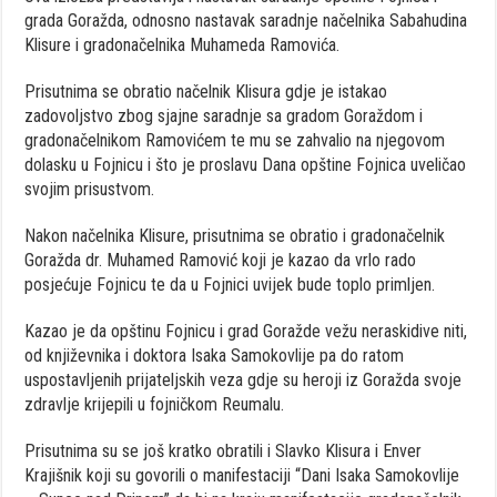
grada Goražda, odnosno nastavak saradnje načelnika Sabahudina
Klisure i gradonačelnika Muhameda Ramovića.
Prisutnima se obratio načelnik Klisura gdje je istakao
zadovoljstvo zbog sjajne saradnje sa gradom Goraždom i
gradonačelnikom Ramovićem te mu se zahvalio na njegovom
dolasku u Fojnicu i što je proslavu Dana opštine Fojnica uveličao
svojim prisustvom.
Nakon načelnika Klisure, prisutnima se obratio i gradonačelnik
Goražda dr. Muhamed Ramović koji je kazao da vrlo rado
posjećuje Fojnicu te da u Fojnici uvijek bude toplo primljen.
Kazao je da opštinu Fojnicu i grad Goražde vežu neraskidive niti,
od književnika i doktora Isaka Samokovlije pa do ratom
uspostavljenih prijateljskih veza gdje su heroji iz Goražda svoje
zdravlje krijepili u fojničkom Reumalu.
Prisutnima su se još kratko obratili i Slavko Klisura i Enver
Krajišnik koji su govorili o manifestaciji “Dani Isaka Samokovlije