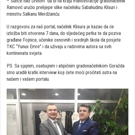
– Sunce nad Drinom” da bi na kraju manifestacije gradonačelnik
Ramović uručio prelijepe slike načelniku Sabahudinu Klisuri i
ministru Salkanu Merdžaniću.
U razgovoru za naš portal, načelnik Klisura je kazao da će
izložba biti otvorena 7 dana, do sljedećeg petka te da poziva
građane Fojnice, učenike osnovnih i srednjih škola da posjete
TKC “Yunus Emre” i da uživaju u radovima autora sa svih
kontinenata svijeta.
P.S. Sa sjajnim, osebujnim i atipičnim gradonačelnikom Goražda
smo uradili kratki interview koji ćete moći pročitati sutra na
našem i vašem portalu.