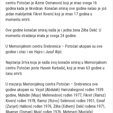
centru Potočari je Azmir Osmanović koji je imao svega 16
godina kada je likvidiran. Konačan smiraj ove godine našao je još
jedan maloljetnik Fikret Kiverić koji je imao 17 godina u
momentu smrti.
Ove godine konačan smiraj našla je i jedna žena Zilha Delić. U
momentu stradanja imala je svega 24 godine.
U Memorijalnom centru Srebrenica – Potočari ukopani su ove
godine i otac i sin Hajro i Jusuf Aljić.
Najstarija žrtva koja je našla svoj konačni smiraj u Memorijalnom
centru Potočari jeste Husein Kurbašić, koji je imao 63 godine u
času smrti.
U mezarju Memorijalnog centra Potočari – Srebrenica ove
godine ukopani su: Vejsil (Abdulah) Hamzabegović rođen 1939.
godine, Muhidin (Mujo) Mehmedović rođen 1977, Fikret (Ramiz)
Kiverić rođen 1978, Ramiz (Rizvo) Selimović rođen 1951, Esnaf
(Zurijet) Halilović rođen 1976, Zilha (Edhem) Delić rođena 1971,
Muamer (Osman) Mujić rođen 1976, Mehmed (Mustafa)