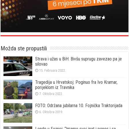
Možda ste propustili
Strava i užas u BiH: Bivšu suprugu zavezao pa je
silovao
15. Februara 2022.
Tragedija u Hrvatskoj: Poginuo fra Ivo Kramar,
porijeklom iz Travnika
7. Oktobra 2022.
FOTO: Održana jubilarna 10. Fojnička Traktorijada
6. Oktobra 2019.
Lendo u Fojnici: “Imamo svoj inat i ponos i sa