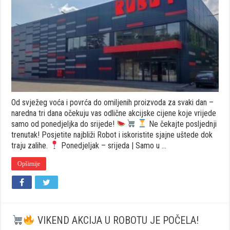
SU
STIGLE…
A
S
NJIMA
I
PONUDE
U
ROBOTU
KOJE
SE
NE
Od svježeg voća i povrća do omiljenih proizvoda za svaki dan –
PROPUŠTAJU!
naredna tri dana očekuju vas odlične akcijske cijene koje vrijede
samo od ponedjeljka do srijede!
Ne čekajte posljednji
trenutak! Posjetite najbliži Robot i iskoristite sjajne uštede dok
traju zalihe.
Ponedjeljak – srijeda | Samo u …
Opširnije
VIKEND AKCIJA U ROBOTU JE POČELA!