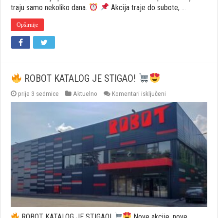
traju samo nekoliko dana.
Akcija traje do subote, …
Opširnije
ROBOT KATALOG JE STIGAO!
za
prije 3 sedmice
Aktuelno
Komentari isključeni
ROBOT
KATALOG
JE
STIGAO!
ROBOT KATALOG JE STIGAO!
Nove akcije, nove