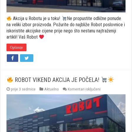
Akcija u Robotu je u toku!
Ne propustite odlične ponude
na veliki izbor proizvoda. Požurite do najbliže Robot poslovnice i
iskoristite akcijske cijene prije nego što nestanu najtraženiji
artikli! Vaš Robot
Opširnije
ROBOT VIKEND AKCIJA JE POČELA!
za
prije 3 sedmice
Aktuelno
Komentari isključeni
ROBOT
VIKEND
AKCIJA
JE
POČELA!