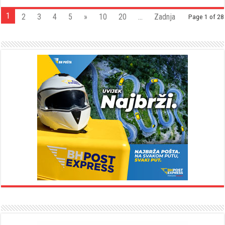
1
2
3
4
5
»
10
20
...
Zadnja
Page 1 of 28