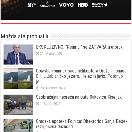
Možda ste propustili
EKSKLUZIVNO: “Reumal” se ZATVARA u utorak
21. Marta 2020.
Objavljen snimak pada helikoptera Oružanih snaga
BiH u Jablaničko jezero, Helez izjavio: Potonuo
je…
28. Augusta 2024.
Saobraćajna nesreća na putu Rakovica-Kiseljak
1. Aprila 2025.
Gradska apoteka Fojnica: Direktorica Sanja Bebek
razriješena dužnosti