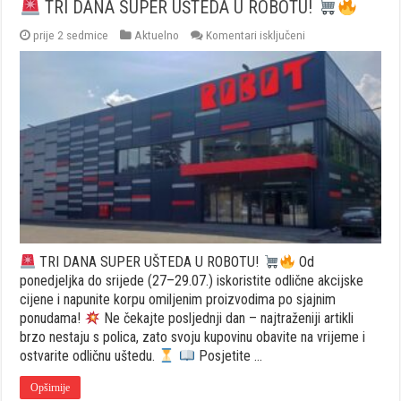
TRI DANA SUPER UŠTEDA U ROBOTU!
za
prije 2 sedmice
Aktuelno
Komentari isključeni
TRI
DANA
SUPER
UŠTEDA
U
ROBOTU!
TRI DANA SUPER UŠTEDA U ROBOTU!
Od
ponedjeljka do srijede (27–29.07.) iskoristite odlične akcijske
cijene i napunite korpu omiljenim proizvodima po sjajnim
ponudama!
Ne čekajte posljednji dan – najtraženiji artikli
brzo nestaju s polica, zato svoju kupovinu obavite na vrijeme i
ostvarite odličnu uštedu.
Posjetite …
Opširnije