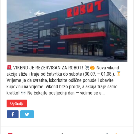
VIKEND
JE
REZERVISAN
ZA
ROBOT!
VIKEND JE REZERVISAN ZA ROBOT!
Nova vikend
akcija stiže i traje od četvrtka do subote (30.07. – 01.08.).
Vrijeme je da svratite, iskoristite odlične ponude i obavite
kupovinu na vrijeme. Vikend brzo prođe, a akcija traje samo
kratko!
Ne čekajte posljednji dan — vidimo se u …
Opširnije