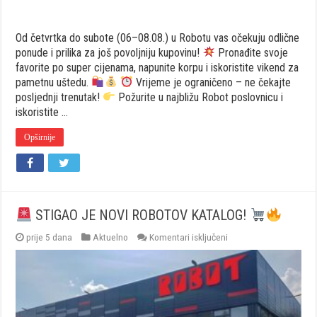
Od četvrtka do subote (06–08.08.) u Robotu vas očekuju odlične
ponude i prilika za još povoljniju kupovinu!
Pronađite svoje
favorite po super cijenama, napunite korpu i iskoristite vikend za
pametnu uštedu.
Vrijeme je ograničeno – ne čekajte
posljednji trenutak!
Požurite u najbližu Robot poslovnicu i
iskoristite …
Opširnije
STIGAO JE NOVI ROBOTOV KATALOG!
za
prije 5 dana
Aktuelno
Komentari isključeni
STIGAO
JE
NOVI
ROBOTOV
KATALOG!