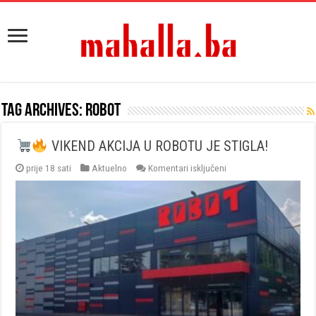
Tag Archives:
robot
VIKEND AKCIJA U ROBOTU JE STIGLA!
za
prije 18 sati
Aktuelno
Komentari isključeni
VIKEND
AKCIJA
U
ROBOTU
JE
STIGLA!