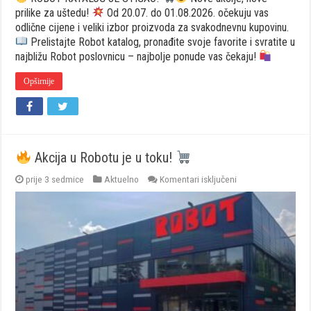
prilike za uštedu!
Od 20.07. do 01.08.2026. očekuju vas
odlične cijene i veliki izbor proizvoda za svakodnevnu kupovinu.
Prelistajte Robot katalog, pronađite svoje favorite i svratite u
najbližu Robot poslovnicu – najbolje ponude vas čekaju!
Opširnije
Akcija u Robotu je u toku!
za
prije 3 sedmice
Aktuelno
Komentari isključeni
Akcija
u
Robotu
je
u
toku!