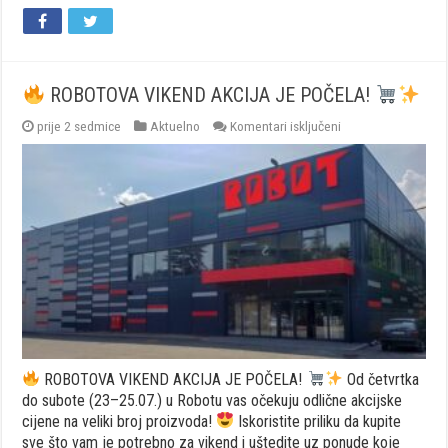
ROBOTOVA VIKEND AKCIJA JE POČELA!
za
prije 2 sedmice
Aktuelno
Komentari isključeni
ROBOTOVA
VIKEND
AKCIJA
JE
POČELA!
ROBOTOVA VIKEND AKCIJA JE POČELA!
Od četvrtka
do subote (23–25.07.) u Robotu vas očekuju odlične akcijske
cijene na veliki broj proizvoda!
Iskoristite priliku da kupite
sve što vam je potrebno za vikend i uštedite uz ponude koje