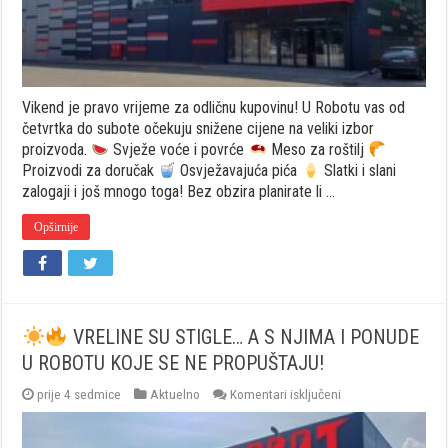
Vikend je pravo vrijeme za odličnu kupovinu! U Robotu vas od
četvrtka do subote očekuju snižene cijene na veliki izbor
proizvoda.
Svježe voće i povrće
Meso za roštilj
Proizvodi za doručak
Osvježavajuća pića
Slatki i slani
zalogaji i još mnogo toga! Bez obzira planirate li …
Opširnije
VRELINE SU STIGLE… A S NJIMA I PONUDE
U ROBOTU KOJE SE NE PROPUŠTAJU!
za
prije 4 sedmice
Aktuelno
Komentari isključeni
VRELINE