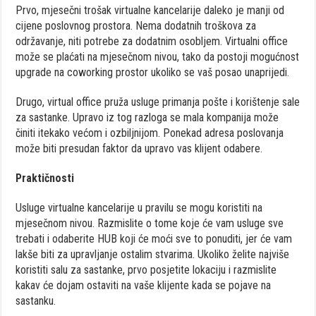
Prvo, mjesečni trošak virtualne kancelarije daleko je manji od
cijene poslovnog prostora. Nema dodatnih troškova za
održavanje, niti potrebe za dodatnim osobljem. Virtualni office
može se plaćati na mjesečnom nivou, tako da postoji mogućnost
upgrade na coworking prostor ukoliko se vaš posao unaprijedi.
Drugo, virtual office pruža usluge primanja pošte i korištenje sale
za sastanke. Upravo iz tog razloga se mala kompanija može
činiti itekako većom i ozbiljnijom. Ponekad adresa poslovanja
može biti presudan faktor da upravo vas klijent odabere.
Praktičnosti
Usluge virtualne kancelarije u pravilu se mogu koristiti na
mjesečnom nivou. Razmislite o tome koje će vam usluge sve
trebati i odaberite HUB koji će moći sve to ponuditi, jer će vam
lakše biti za upravljanje ostalim stvarima. Ukoliko želite najviše
koristiti salu za sastanke, prvo posjetite lokaciju i razmislite
kakav će dojam ostaviti na vaše klijente kada se pojave na
sastanku.