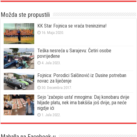
Možda ste propustili
KK Star Fojnica se vraća treninzima!
16. Maja 2020.
Teška nesreća u Sarajevu: Četiri osobe
povrijeđene
4. Jula 2023.
Fojnica: Porodici Salčinović iz Dusine potreban
novac za liječenje
30. Decembra 2017.
Sejo ‘začepio usta’ mnogima: Daj konobaru dvije
hiljade platu, nek ima bakšiša još dvije, pa neće
nigdje ići
1. Jula 2022.
Mahalla na Facebook-u