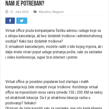
nam je potreban?
21. Jula 2020.
Aktuelno
,
Magazin
Virtual office pruža kompanijama fizičku adresu i usluge koje su
u sklopu kancelarije, ali bez dodatnih troškova i administrativnog
osoblja? Kako bez dodatnih troškova?
S virtualnom kancelarijom, možete raditi s bilo kojeg mjesta, ali i
dalje imate stvari poput usluge primanja pošte, sale za sastanke
i video konferencije, super brzi internet i printer.
Virtual office je posebno popularan kod startupa i malih
kompanija koji žele smanjiti svoje troškove. Korištenje virtual
office na mjesečnom nivou varira između 150 i 200 KM na nekoj
od atraktivnih lokacija. Da li je atraktivna lokacija važna u
poslovanju? Itekako!
Obzirom da ćete koristiti salu za sastanke, nije isto kada klijenta