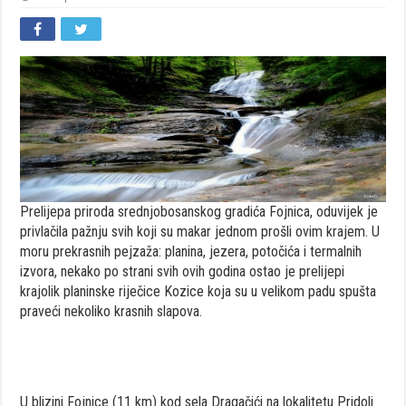
Prelijepa priroda srednjobosanskog gradića Fojnica, oduvijek je
privlačila pažnju svih koji su makar jednom prošli ovim krajem. U
moru prekrasnih pejzaža: planina, jezera, potočića i termalnih
izvora, nekako po strani svih ovih godina ostao je prelijepi
krajolik planinske riječice Kozice koja su u velikom padu spušta
praveći nekoliko krasnih slapova.
U blizini Fojnice (11 km) kod sela Dragačići na lokalitetu Pridoli