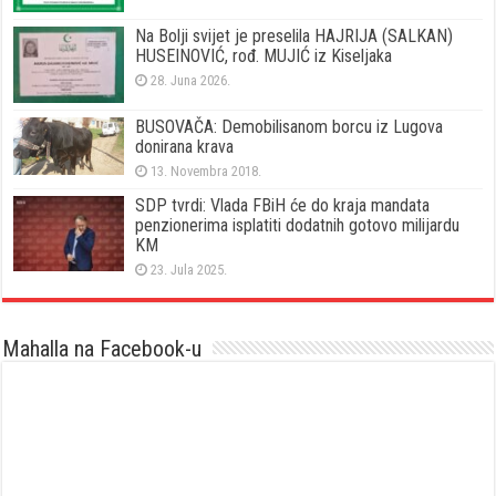
Na Bolji svijet je preselila HAJRIJA (SALKAN)
HUSEINOVIĆ, rođ. MUJIĆ iz Kiseljaka
28. Juna 2026.
BUSOVAČA: Demobilisanom borcu iz Lugova
donirana krava
13. Novembra 2018.
SDP tvrdi: Vlada FBiH će do kraja mandata
penzionerima isplatiti dodatnih gotovo milijardu
KM
23. Jula 2025.
Mahalla na Facebook-u