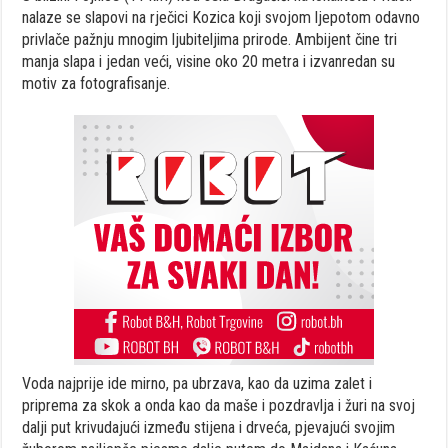
nalaze se slapovi na rječici Kozica koji svojom ljepotom odavno
privlače pažnju mnogim ljubiteljima prirode. Ambijent čine tri
manja slapa i jedan veći, visine oko 20 metra i izvanredan su
motiv za fotografisanje.
Voda najprije ide mirno, pa ubrzava, kao da uzima zalet i
priprema za skok a onda kao da maše i pozdravlja i žuri na svoj
dalji put krivudajući između stijena i drveća, pjevajući svojim