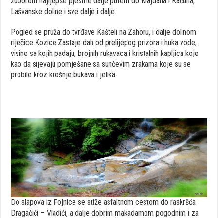
žuborom najljepše pjesme dalje putem do Majdana i Kaćuna,
Lašvanske doline i sve dalje i dalje.
Pogled se pruža do tvrđave Kašteli na Zahoru, i dalje dolinom
riječice Kozice.Zastaje dah od prelijepog prizora i huka vode,
visine sa kojih padaju, brojnih rukavaca i kristalnih kapljica koje
kao da sijevaju pomješane sa sunčevim zrakama koje su se
probile kroz krošnje bukava i jelika.
Do slapova iz Fojnice se stiže asfaltnom cestom do raskršća
Dragačići – Vladići, a dalje dobrim makadamom pogodnim i za