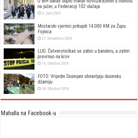
U BiH danas duplo manje novozaraženih u odnosu
na jučer, u Federaciji 102 slučaja
5. Jula 2020.
Mostarski vjernici prikupili 14.000 KM za Župu
Fojnica
27. Novembra 2024.
LUG: Četverotočkaš se zabio u banderu, a zatim
prevrnuo na krov
16. Oktobra 2019.
FOTO: Vrijedni Dusinjani obnavljaju dusinsku
džamiju
28. Oktobra 2018.
Mahalla na Facebook-u