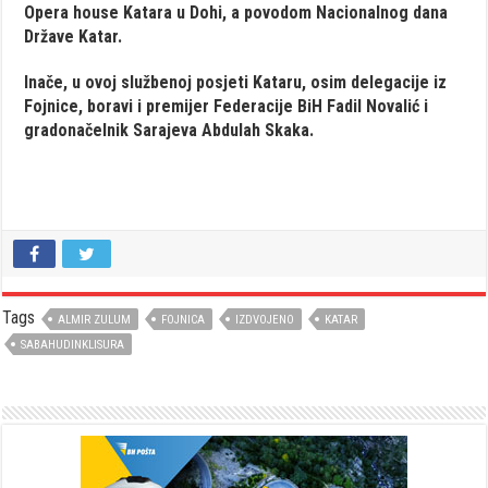
Opera house Katara u Dohi, a povodom Nacionalnog dana
Države Katar.
Inače, u ovoj službenoj posjeti Kataru, osim delegacije iz
Fojnice, boravi i premijer Federacije BiH Fadil Novalić i
gradonačelnik Sarajeva Abdulah Skaka.
Tags
ALMIR ZULUM
FOJNICA
IZDVOJENO
KATAR
SABAHUDINKLISURA