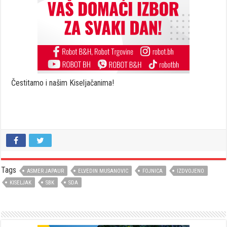
Čestitamo i našim Kiseljačanima!
Tags
ASMER JAPAUR
ELVEDIN MUSANOVIC
FOJNICA
IZDVOJENO
KISELJAK
SBK
SDA