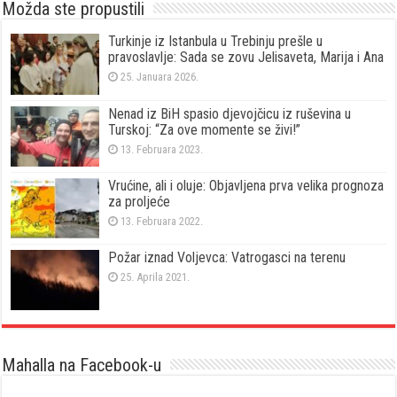
Možda ste propustili
Turkinje iz Istanbula u Trebinju prešle u
pravoslavlje: Sada se zovu Jelisaveta, Marija i Ana
25. Januara 2026.
Nenad iz BiH spasio djevojčicu iz ruševina u
Turskoj: “Za ove momente se živi!”
13. Februara 2023.
Vrućine, ali i oluje: Objavljena prva velika prognoza
za proljeće
13. Februara 2022.
Požar iznad Voljevca: Vatrogasci na terenu
25. Aprila 2021.
Mahalla na Facebook-u