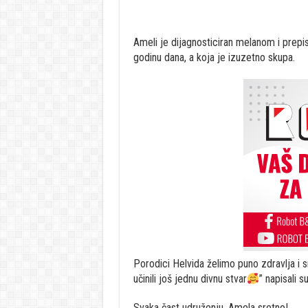
Ameli je dijagnosticiran melanom i prepis
godinu dana, a koja je izuzetno skupa.
Porodici Helvida želimo puno zdravlja i
učinili još jednu divnu stvar
” napisali 
Svaka čast udruženju, Amela sretno!