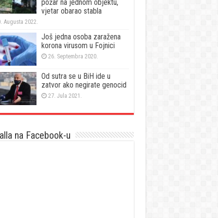
požar na jednom objektu,
vjetar obarao stabla
. Augusta 2022.
Još jedna osoba zaražena
korona virusom u Fojnici
26. Septembra 2020.
Od sutra se u BiH ide u
zatvor ako negirate genocid
27. Jula 2021.
lla na Facebook-u