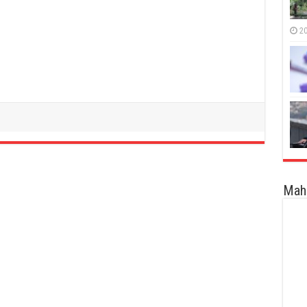
20
Maha