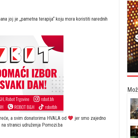
ana joj je „pametna terapija“ koju mora koristiti narednih
Možd
 sreće, a svim donatorima HVALA od
jer smo zajedno
su na stranici udruženja Pomozi.ba