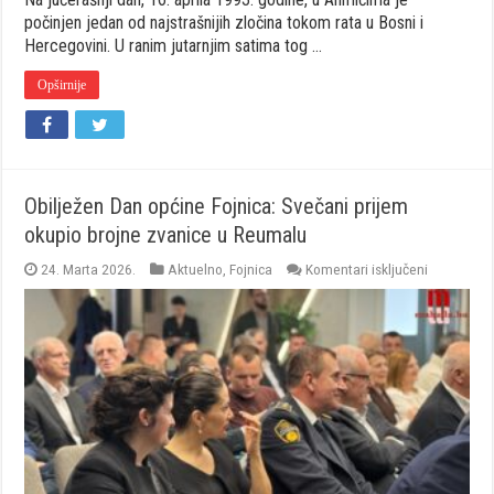
počinjen jedan od najstrašnijih zločina tokom rata u Bosni i
Hercegovini. U ranim jutarnjim satima tog …
Opširnije
Obilježen Dan općine Fojnica: Svečani prijem
okupio brojne zvanice u Reumalu
za
24. Marta 2026.
Aktuelno
,
Fojnica
Komentari isključeni
Obilježen
Dan
općine
Fojnica:
Svečani
prijem
okupio
brojne
zvanice
u
Reumalu