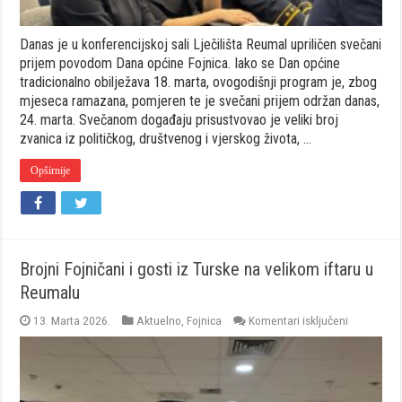
Danas je u konferencijskoj sali Lječilišta Reumal upriličen svečani
prijem povodom Dana općine Fojnica. Iako se Dan općine
tradicionalno obilježava 18. marta, ovogodišnji program je, zbog
mjeseca ramazana, pomjeren te je svečani prijem održan danas,
24. marta. Svečanom događaju prisustvovao je veliki broj
zvanica iz političkog, društvenog i vjerskog života, …
Opširnije
Brojni Fojničani i gosti iz Turske na velikom iftaru u
Reumalu
za
13. Marta 2026.
Aktuelno
,
Fojnica
Komentari isključeni
Brojni
Fojničani
i
gosti
iz