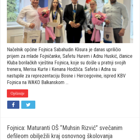
i
Adnu,
članice
KBV
Fojnica
koje
su
osvojile
zlatnu
i
Načelnik općine Fojnica Sabahudin Klisura je danas upriličio
bronzanu
medalju
prijem za mlade Fojničanke, Safetu Hurem i Adnu Huskić, članice
na
Kluba borilačkih vještina Fojnica, koje su došle u pratnji svojih
Balkanskom
trenera, Merisa Kurte i Kenana Hodžića. Safeta i Adna su
prvenstvu
u
nastupile za reprezentaciju Bosne i Hercegovine, ispred KBV
Novom
Fojnica na WAKO Balkanskom …
Sadu
Opširnije
Fojnica: Maturanti OŠ “Muhsin Rizvić” svečanim
defileom obilježili kraj osnovnog školovanja