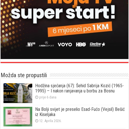
Možda ste propustili
Hodžina sjećanja (67): Šehid Sabrija Kozić (1965-
1995) – I nakon ranjavanja u borbu za Bosnu
prije 6 dana
Na Bolji svijet je preselio Esad-Fućo (Vejsil) Bešić
iz Kiseljaka
12. Aprila 2026.