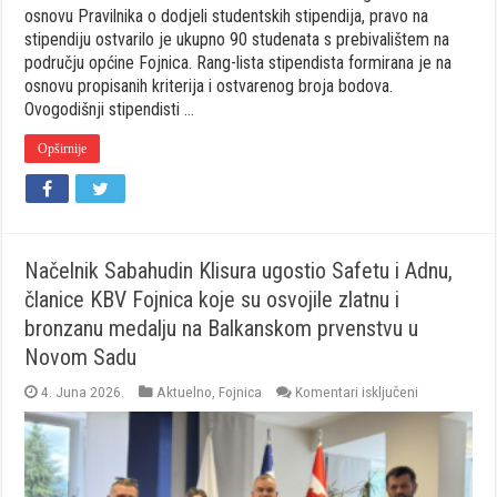
osnovu Pravilnika o dodjeli studentskih stipendija, pravo na
stipendiju ostvarilo je ukupno 90 studenata s prebivalištem na
području općine Fojnica. Rang-lista stipendista formirana je na
osnovu propisanih kriterija i ostvarenog broja bodova.
Ovogodišnji stipendisti …
Opširnije
Načelnik Sabahudin Klisura ugostio Safetu i Adnu,
članice KBV Fojnica koje su osvojile zlatnu i
bronzanu medalju na Balkanskom prvenstvu u
Novom Sadu
za
4. Juna 2026.
Aktuelno
,
Fojnica
Komentari isključeni
Načelnik
Sabahudin
Klisura
ugostio
Safetu