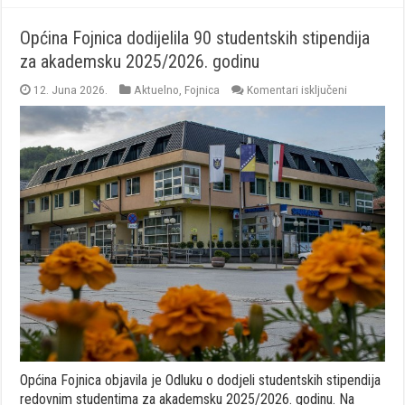
Općina Fojnica dodijelila 90 studentskih stipendija
za akademsku 2025/2026. godinu
za
12. Juna 2026.
Aktuelno
,
Fojnica
Komentari isključeni
Općina
Fojnica
dodijelila
90
studentskih
stipendija
za
akademsku
2025/2026.
godinu
Općina Fojnica objavila je Odluku o dodjeli studentskih stipendija
redovnim studentima za akademsku 2025/2026. godinu. Na