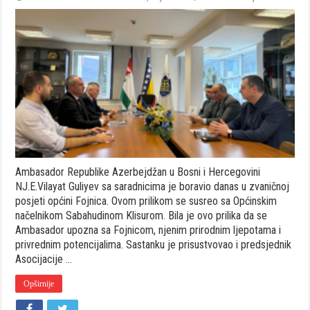
Ambasad
Republik
Azerbej
posjetio
Fojnicu
Ambasador Republike Azerbejdžan u Bosni i Hercegovini
NJ.E.Vilayat Guliyev sa saradnicima je boravio danas u zvaničnoj
posjeti općini Fojnica. Ovom prilikom se susreo sa Općinskim
načelnikom Sabahudinom Klisurom. Bila je ovo prilika da se
Ambasador upozna sa Fojnicom, njenim prirodnim ljepotama i
privrednim potencijalima. Sastanku je prisustvovao i predsjednik
Asocijacije …
Opširnije