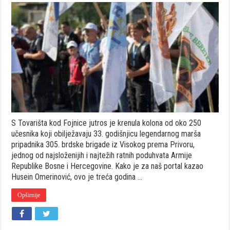
250
učesnika
krenulo
iz
Tovarišta
kod
Fojnice:
Obilježavaj
33
godine
legendarn
marša
305./705.
Slavne
brdske
S Tovarišta kod Fojnice jutros je krenula kolona od oko 250
brigade
u
učesnika koji obilježavaju 33. godišnjicu legendarnog marša
Privor
pripadnika 305. brdske brigade iz Visokog prema Privoru,
jednog od najsloženijih i najtežih ratnih poduhvata Armije
Republike Bosne i Hercegovine. Kako je za naš portal kazao
Husein Omerinović, ovo je treća godina …
Opširnije