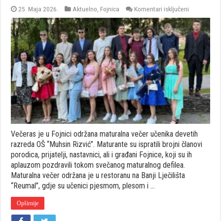
za
25. Maja 2026.
Aktuelno
,
Fojnica
Komentari isključeni
Fojnica:
Maturanti
OŠ
“Muhsin
Rizvić”
svečanim
defileom
obilježili
kraj
osnovnog
školovanja
Večeras je u Fojnici održana maturalna večer učenika devetih
razreda OŠ “Muhsin Rizvić”. Maturante su ispratili brojni članovi
porodica, prijatelji, nastavnici, ali i građani Fojnice, koji su ih
aplauzom pozdravili tokom svečanog maturalnog defilea.
Maturalna večer održana je u restoranu na Banji Lječilišta
“Reumal”, gdje su učenici pjesmom, plesom i …
Opširnije