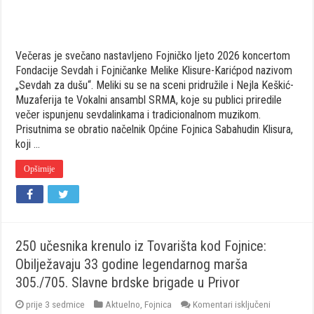
Večeras je svečano nastavljeno Fojničko ljeto 2026 koncertom
Fondacije Sevdah i Fojničanke Melike Klisure-Karićpod nazivom
„Sevdah za dušu“. Meliki su se na sceni pridružile i Nejla Keškić-
Muzaferija te Vokalni ansambl SRMA, koje su publici priredile
večer ispunjenu sevdalinkama i tradicionalnom muzikom.
Prisutnima se obratio načelnik Općine Fojnica Sabahudin Klisura,
koji …
Opširnije
250 učesnika krenulo iz Tovarišta kod Fojnice:
Obilježavaju 33 godine legendarnog marša
305./705. Slavne brdske brigade u Privor
za
prije 3 sedmice
Aktuelno
,
Fojnica
Komentari isključeni