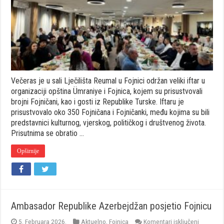
Turske
na
velikom
iftaru
u
Reumalu
Večeras je u sali Lječilišta Reumal u Fojnici održan veliki iftar u
organizaciji opština Ümraniye i Fojnica, kojem su prisustvovali
brojni Fojničani, kao i gosti iz Republike Turske. Iftaru je
prisustvovalo oko 350 Fojničana i Fojničanki, među kojima su bili
predstavnici kulturnog, vjerskog, političkog i društvenog života.
Prisutnima se obratio …
Opširnije
Ambasador Republike Azerbejdžan posjetio Fojnicu
za
5. Februara 2026.
Aktuelno
,
Fojnica
Komentari isključeni