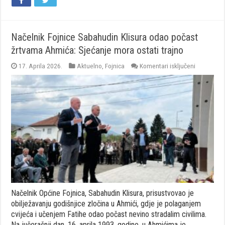
Načelnik Fojnice Sabahudin Klisura odao počast
žrtvama Ahmića: Sjećanje mora ostati trajno
za
17. Aprila 2026.
Aktuelno
,
Fojnica
Komentari isključeni
Načelnik
Fojnice
Sabahudin
Klisura
odao
počast
žrtvama
Ahmića:
Sjećanje
mora
ostati
trajno
Načelnik Općine Fojnica, Sabahudin Klisura, prisustvovao je
obilježavanju godišnjice zločina u Ahmići, gdje je polaganjem
cvijeća i učenjem Fatihe odao počast nevino stradalim civilima.
Na jučerašnji dan, 16. aprila 1993. godine, u Ahmićima je