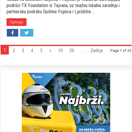
podršci TX Foundation iz Tajvana, uz snažnu lokalnu saradnju i
partnersku podršku Opštine Fojnica i Lječilišta …
Opširnije
1
2
3
4
5
»
10
20
...
Zadnja
Page 1 of 25