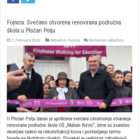
Fojnica: Svečano otvorena renovirana područna
škola u Pločari Polju
za
2. Februara 2026.
Aktuelno
,
Fojnica
Komentari isključeni
Fojnica:
Svečano
otvorena
renovira
područn
škola
u
Pločari
Polju
U Pločari Polju danas je upriličena svečana ceremonija otvaranja
renovirane područne škole OŠ „Muhsin Rizvić“, čime su zvanično
okončani radovi na rekonstrukciji krova i postavljanju termo
fasade na školskom objektu. Projekat je realiziran zahvaljujući