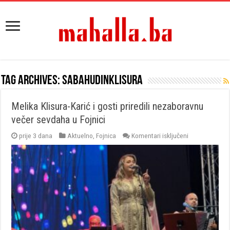
Tag Archives:
sabahudinklisura
Melika Klisura-Karić i gosti priredili nezaboravnu
večer sevdaha u Fojnici
za
prije 3 dana
Aktuelno
,
Fojnica
Komentari isključeni
Melika
Klisura-
Karić
i
gosti
priredili
nezaboravnu
večer
sevdaha
u
Fojnici