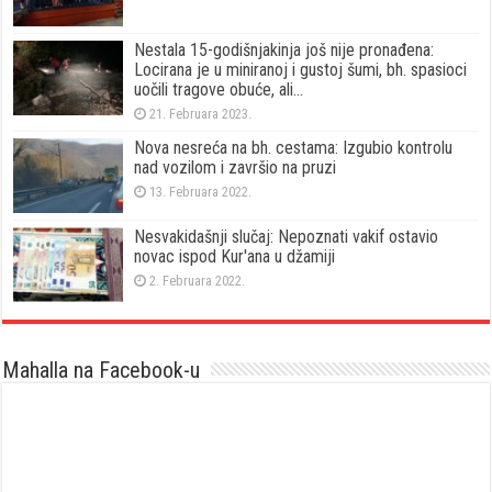
Nestala 15-godišnjakinja još nije pronađena:
Locirana je u miniranoj i gustoj šumi, bh. spasioci
uočili tragove obuće, ali…
21. Februara 2023.
Nova nesreća na bh. cestama: Izgubio kontrolu
nad vozilom i završio na pruzi
13. Februara 2022.
Nesvakidašnji slučaj: Nepoznati vakif ostavio
novac ispod Kur'ana u džamiji
2. Februara 2022.
Mahalla na Facebook-u