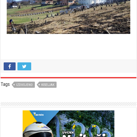
Tags
IZDVOJENO
KISELJAK