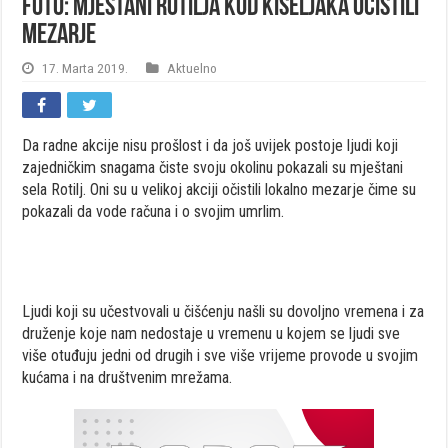
FOTO: Mještani Rotilja kod Kiseljaka očistili
mezarje
17. Marta 2019.
Aktuelno
Da radne akcije nisu prošlost i da još uvijek postoje ljudi koji
zajedničkim snagama čiste svoju okolinu pokazali su mještani
sela Rotilj. Oni su u velikoj akciji očistili lokalno mezarje čime su
pokazali da vode računa i o svojim umrlim.
Ljudi koji su učestvovali u čišćenju našli su dovoljno vremena i za
druženje koje nam nedostaje u vremenu u kojem se ljudi sve
više otuđuju jedni od drugih i sve više vrijeme provode u svojim
kućama i na društvenim mrežama.