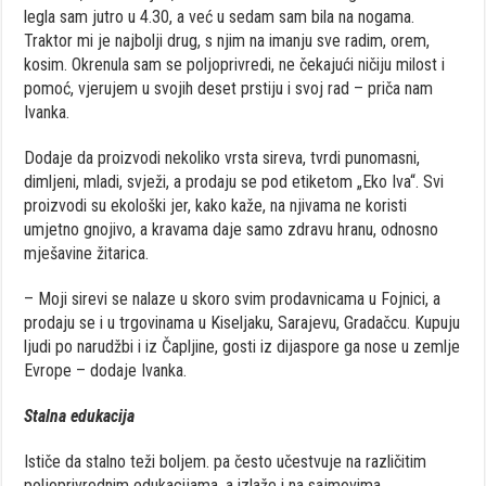
legla sam jutro u 4.30, a već u sedam sam bila na nogama.
Traktor mi je najbolji drug, s njim na imanju sve radim, orem,
kosim. Okrenula sam se poljoprivredi, ne čekajući ničiju milost i
pomoć, vjerujem u svojih deset prstiju i svoj rad – priča nam
Ivanka.
Dodaje da proizvodi nekoliko vrsta sireva, tvrdi punomasni,
dimljeni, mladi, svježi, a prodaju se pod etiketom „Eko Iva“. Svi
proizvodi su ekološki jer, kako kaže, na njivama ne koristi
umjetno gnojivo, a kravama daje samo zdravu hranu, odnosno
mješavine žitarica.
– Moji sirevi se nalaze u skoro svim prodavnicama u Fojnici, a
prodaju se i u trgovinama u Kiseljaku, Sarajevu, Gradačcu. Kupuju
ljudi po narudžbi i iz Čapljine, gosti iz dijaspore ga nose u zemlje
Evrope – dodaje Ivanka.
Stalna edukacija
Ističe da stalno teži boljem. pa često učestvuje na različitim
poljoprivrednim edukacijama, a izlaže i na sajmovima.