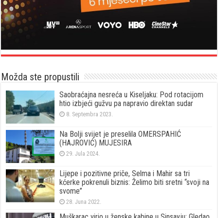
Možda ste propustili
Saobraćajna nesreća u Kiseljaku: Pod rotacijom
htio izbjeći gužvu pa napravio direktan sudar
8. Septembra 2023.
Na Bolji svijet je preselila OMERSPAHIĆ
(HAJROVIĆ) MUJESIRA
29. Jula 2024.
Lijepe i pozitivne priče, Selma i Mahir sa tri
kćerke pokrenuli biznis: Želimo biti sretni “svoji na
svome”
28. Juna 2022.
Muškarac virio u ženske kabine u Sinsayju: Gledao