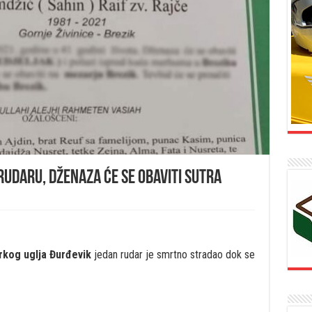
udaru, dženaza će se obaviti sutra
kog uglja Đurđevik
jedan rudar je smrtno stradao dok se