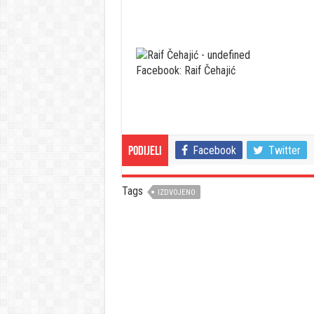
Facebook: Raif Čehajić
Facebook
Twitter
Podijeli
Tags
IZDVOJENO