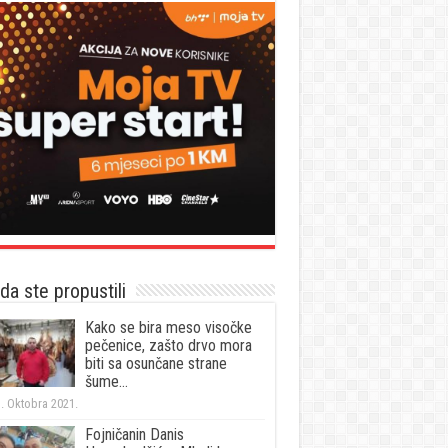
a ste propustili
Kako se bira meso visočke
pečenice, zašto drvo mora
biti sa osunčane strane
šume…
. Oktobra 2021.
Fojničanin Danis