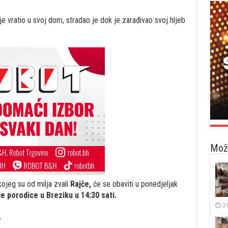
je vratio u svoj dom, stradao je dok je zarađivao svoj hljeb
Možd
ojeg su od milja zvali
Rajče,
će se obaviti u ponedjeljak
e porodice u Breziku u 14:30 sati.
31
.