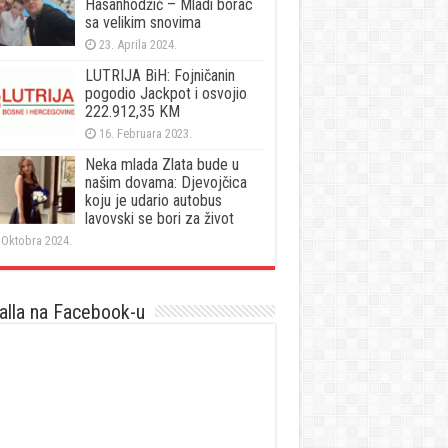
Hasanhodžić – Mladi borac
sa velikim snovima
23. Aprila 2024.
LUTRIJA BiH: Fojničanin
pogodio Jackpot i osvojio
222.912,35 KM
16. Februara 2023.
Neka mlada Zlata bude u
našim dovama: Djevojčica
koju je udario autobus
lavovski se bori za život
 Oktobra 2024.
lla na Facebook-u