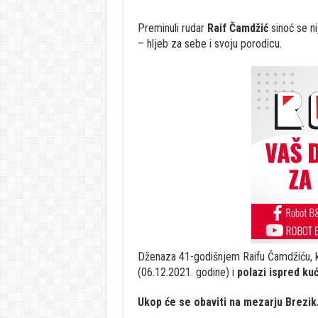
Preminuli rudar
Raif Čamdžić
sinoć se ni
– hljeb za sebe i svoju porodicu.
Dženaza 41-godišnjem Raifu Čamdžiću, k
(06.12.2021. godine) i
polazi ispred kuć
Ukop će se obaviti na mezarju Brezik