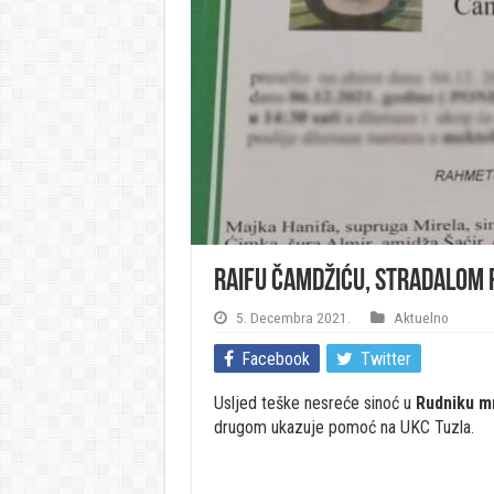
Raifu Čamdžiću, stradalom r
5. Decembra 2021.
Aktuelno
Facebook
Twitter
Usljed teške nesreće sinoć u
Rudniku mr
drugom ukazuje pomoć na UKC Tuzla.