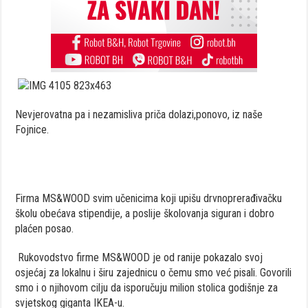
Nevjerovatna pa i nezamisliva priča dolazi,ponovo, iz naše
Fojnice.
Firma MS&WOOD svim učenicima koji upišu drvnoprerađivačku
školu obećava stipendije, a poslije školovanja siguran i dobro
plaćen posao.
Rukovodstvo firme MS&WOOD je od ranije pokazalo svoj
osjećaj za lokalnu i širu zajednicu o čemu smo već pisali. Govorili
smo i o njihovom cilju da isporučuju milion stolica godišnje za
svjetskog giganta IKEA-u.