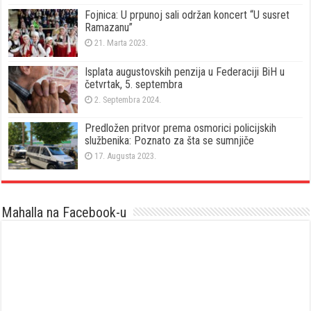
Fojnica: U prpunoj sali održan koncert “U susret
Ramazanu”
21. Marta 2023.
Isplata augustovskih penzija u Federaciji BiH u
četvrtak, 5. septembra
2. Septembra 2024.
Predložen pritvor prema osmorici policijskih
službenika: Poznato za šta se sumnjiče
17. Augusta 2023.
Mahalla na Facebook-u