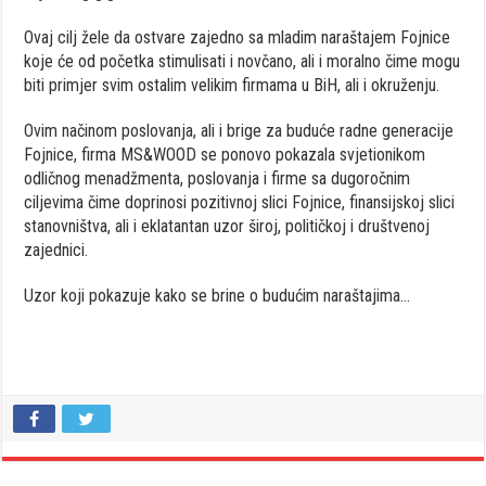
Ovaj cilj žele da ostvare zajedno sa mladim naraštajem Fojnice
koje će od početka stimulisati i novčano, ali i moralno čime mogu
biti primjer svim ostalim velikim firmama u BiH, ali i okruženju.
Ovim načinom poslovanja, ali i brige za buduće radne generacije
Fojnice, firma MS&WOOD se ponovo pokazala svjetionikom
odličnog menadžmenta, poslovanja i firme sa dugoročnim
ciljevima čime doprinosi pozitivnoj slici Fojnice, finansijskoj slici
stanovništva, ali i eklatantan uzor široj, političkoj i društvenoj
zajednici.
Uzor koji pokazuje kako se brine o budućim naraštajima…