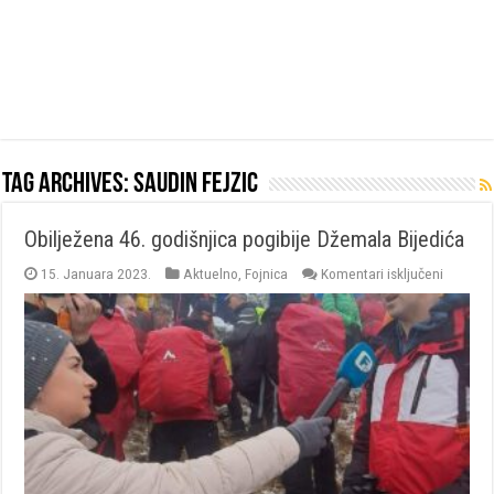
Tag Archives:
saudin fejzic
Obilježena 46. godišnjica pogibije Džemala Bijedića
za
15. Januara 2023.
Aktuelno
,
Fojnica
Komentari isključeni
Obilježe
46.
godišnji
pogibije
Džemal
Bijedića