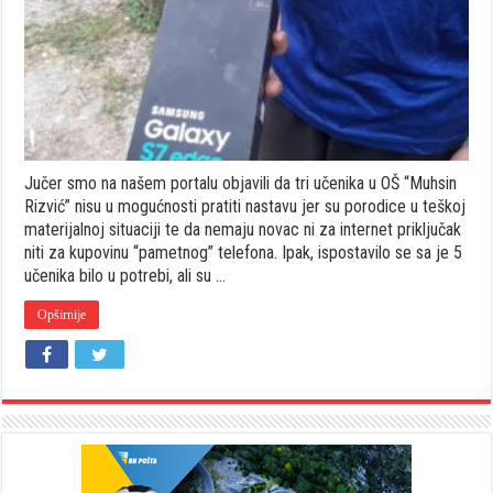
Svi
učenici
u
Fojnici
sada
imaju
“pametne
telefone
Jučer smo na našem portalu objavili da tri učenika u OŠ “Muhsin
Rizvić” nisu u mogućnosti pratiti nastavu jer su porodice u teškoj
materijalnoj situaciji te da nemaju novac ni za internet priključak
niti za kupovinu “pametnog” telefona. Ipak, ispostavilo se sa je 5
učenika bilo u potrebi, ali su …
Opširnije