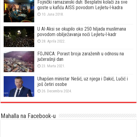
Fojnički ramazanski duh: Besplatni kolači za sve
goste u kafiću AISS povodom Lejletu-l-kadra
10. Juna 2018.
U Al-Aksi se okupilo oko 250 hiljada muslimana
povodom obilježavanja noći Lejletu-l-kadr
28. Aprila 2022.
FOJNICA: Porast broja zaraženih u odnosu na
jučerašnji dan
23. Marta 2021.
Uhapšen ministar Nešić, uz njega i Dakić, Lučić i
još četiri osobe
26. Decembra 2024.
Mahalla na Facebook-u