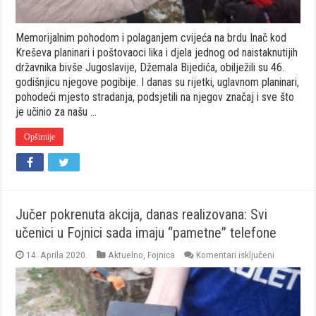
Memorijalnim pohodom i polaganjem cvijeća na brdu Inač kod
Kreševa planinari i poštovaoci lika i djela jednog od naistaknutijih
državnika bivše Jugoslavije, Džemala Bijedića, obilježili su 46.
godišnjicu njegove pogibije. I danas su rijetki, uglavnom planinari,
pohodeći mjesto stradanja, podsjetili na njegov značaj i sve što
je učinio za našu …
Opširnije
Jučer pokrenuta akcija, danas realizovana: Svi
učenici u Fojnici sada imaju “pametne” telefone
za
14. Aprila 2020.
Aktuelno
,
Fojnica
Komentari isključeni
Jučer
pokrenuta
akcija,
danas
realizovan