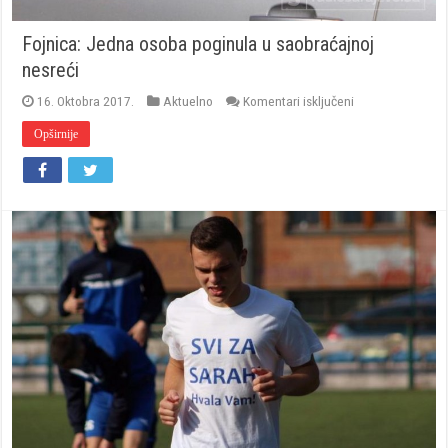
Fojnica: Jedna osoba poginula u saobraćajnoj
nesreći
za
16. Oktobra 2017.
Aktuelno
Komentari isključeni
Fojnica:
Jedna
Opširnije
osoba
poginula
u
saobraćajnoj
nesreći