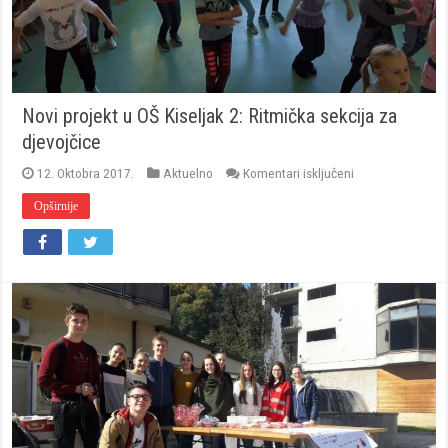
Novi projekt u OŠ Kiseljak 2: Ritmička sekcija za
djevojčice
za
12. Oktobra 2017.
Aktuelno
Komentari isključeni
Novi
projekt
Opširnije
u
OŠ
Kiseljak
2:
Ritmička
sekcija
za
djevojčice