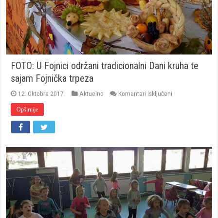
FOTO: U Fojnici održani tradicionalni Dani kruha te
sajam Fojnička trpeza
za
12. Oktobra 2017.
Aktuelno
Komentari isključeni
FOTO:
U
Opširnije
Fojnici
održani
tradicionalni
Dani
kruha
te
sajam
Fojnička
trpeza