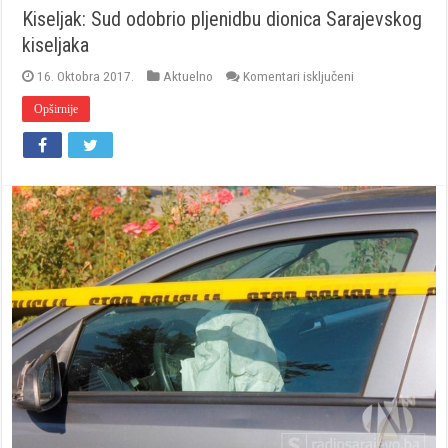
Kiseljak: Sud odobrio pljenidbu dionica Sarajevskog
kiseljaka
za
16. Oktobra 2017.
Aktuelno
Komentari isključeni
Kiseljak:
Sud
Opširnije
odobrio
pljenidbu
dionica
Sarajevskog
kiseljaka