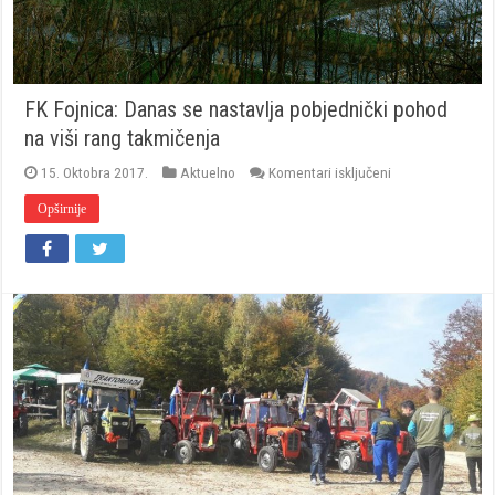
FK Fojnica: Danas se nastavlja pobjednički pohod
na viši rang takmičenja
za
15. Oktobra 2017.
Aktuelno
Komentari isključeni
FK
Fojnica:
Opširnije
Danas
se
nastavlja
pobjednički
pohod
na
viši
rang
takmičenja