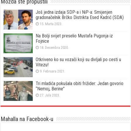
Možda ste propustili
Još jedna izdaja SDP-a i NiP-a: Smijenjen
gradonačelnik Brčko Distrikta Esed Kadrić (SDA)
15. Marta 2023.
Na Bolji svijet preselio Mustafa Pugonja iz
Fojnice
18. Decembra 2020.
Otkriveno ko su vozači koji su divljali po cesti u
Vitezu!
9. Februara 2021.
Tri mladića pokušala obiti frižider: Jedan govorio
“Nemoj, Berine”
27. Jula 2023.
Mahalla na Facebook-u