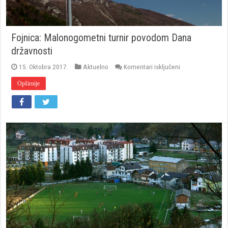
Fojnica: Malonogometni turnir povodom Dana
državnosti
za
15. Oktobra 2017.
Aktuelno
Komentari isključeni
Fojnica:
Malonogometni
Opširnije
turnir
povodom
Dana
državnosti