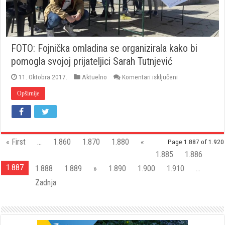
FOTO: Fojnička omladina se organizirala kako bi
pomogla svojoj prijateljici Sarah Tutnjević
za
11. Oktobra 2017.
Aktuelno
Komentari isključeni
FOTO:
Fojnička
Opširnije
omladina
se
organizirala
kako
bi
pomogla
« First
...
1.860
1.870
1.880
«
Page 1.887 of 1.920
svojoj
1.885
1.886
prijateljici
Sarah
1.887
1.888
1.889
»
1.890
1.900
1.910
...
Tutnjević
Zadnja