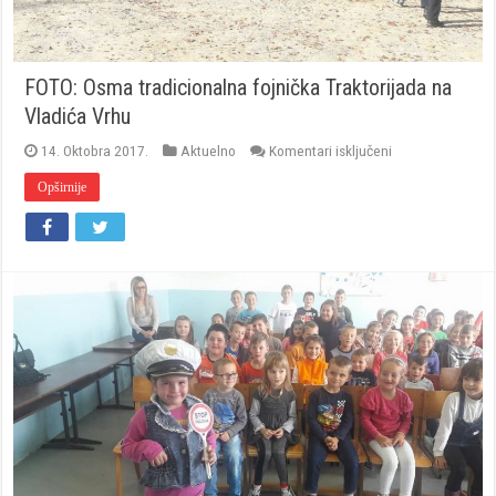
FOTO: Osma tradicionalna fojnička Traktorijada na
Vladića Vrhu
za
14. Oktobra 2017.
Aktuelno
Komentari isključeni
FOTO:
Osma
Opširnije
tradicionalna
fojnička
Traktorijada
na
Vladića
Vrhu