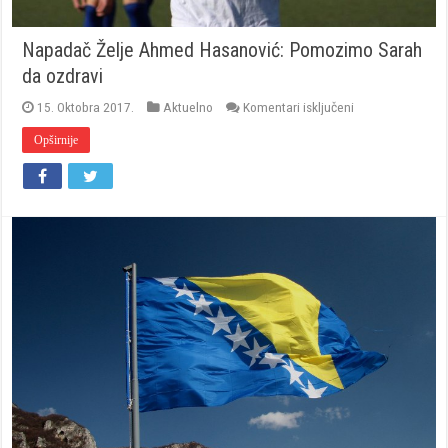
Napadač Želje Ahmed Hasanović: Pomozimo Sarah
da ozdravi
za
15. Oktobra 2017.
Aktuelno
Komentari isključeni
Napadač
Želje
Opširnije
Ahmed
Hasanović:
Pomozimo
Sarah
da
ozdravi