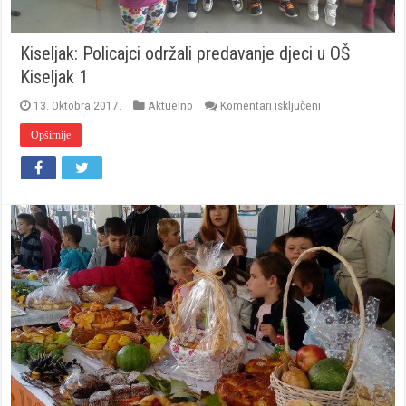
Kiseljak: Policajci održali predavanje djeci u OŠ
Kiseljak 1
za
13. Oktobra 2017.
Aktuelno
Komentari isključeni
Kiseljak:
Policajci
Opširnije
održali
predavanje
djeci
u
OŠ
Kiseljak
1