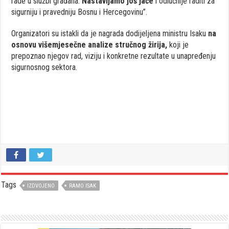
rade u službi građana.
Nastavljamo još jače
i odlučnije raditi za
sigurniju i pravedniju Bosnu i Hercegovinu”.
Organizatori su istakli da je nagrada dodijeljena ministru Isaku
na
osnovu višemjesečne analize stručnog žirija,
koji je
prepoznao njegov rad, viziju i konkretne rezultate u unapređenju
sigurnosnog sektora.
Tags
IZDVOJENO
RAMO ISAK