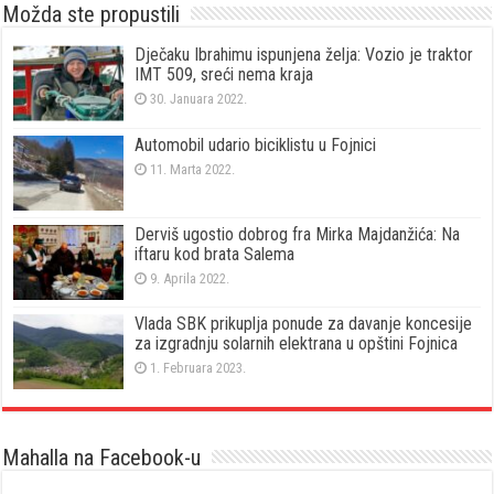
Možda ste propustili
Dječaku Ibrahimu ispunjena želja: Vozio je traktor
IMT 509, sreći nema kraja
30. Januara 2022.
Automobil udario biciklistu u Fojnici
11. Marta 2022.
Derviš ugostio dobrog fra Mirka Majdanžića: Na
iftaru kod brata Salema
9. Aprila 2022.
Vlada SBK prikuplja ponude za davanje koncesije
za izgradnju solarnih elektrana u opštini Fojnica
1. Februara 2023.
Mahalla na Facebook-u