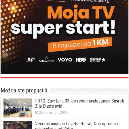
Možda ste propustili
FOTO: Završena 33. po redu manifestacija Susreti
Zija Dizdarević
26. Novembra 2017.
Večeras nastupa Lejletu-l-berat, Noć oprosta i
oslobađanja od Vatre