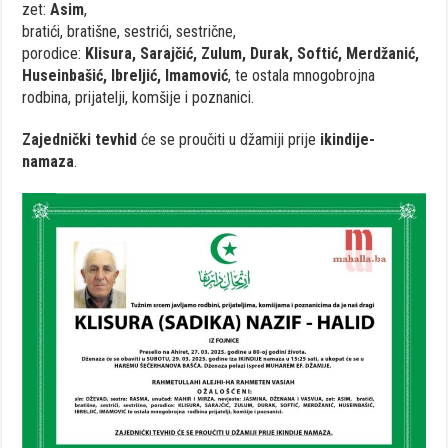
zet:
Asim
,
bratići, bratišne, sestrići, sestrične,
porodice:
Klisura, Sarajčić, Zulum, Durak, Softić, Merdžanić,
Huseinbašić, Ibreljić, Imamović
, te ostala mnogobrojna
rodbina, prijatelji, komšije i poznanici.
Zajednički tevhid
će se proučiti u džamiji prije
ikindije-
namaza
.