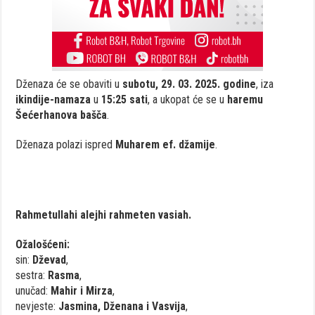
Dženaza će se obaviti u
subotu, 29. 03. 2025. godine
, iza
ikindije-namaza
u
15:25 sati
, a ukopat će se u
haremu
Šećerhanova bašča
.
Dženaza polazi ispred
Muharem ef. džamije
.
Rahmetullahi alejhi rahmeten vasiah.
Ožalošćeni:
sin:
Dževad
,
sestra:
Rasma
,
unučad:
Mahir i Mirza
,
nevjeste:
Jasmina, Dženana i Vasvija
,