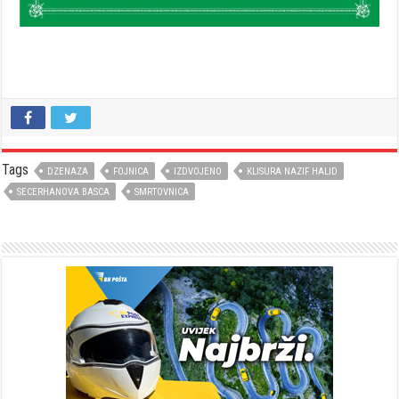
Tags
DZENAZA
FOJNICA
IZDVOJENO
KLISURA NAZIF HALID
SECERHANOVA BASCA
SMRTOVNICA