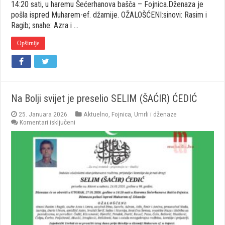
14:20 sati, u haremu Šećerhanova bašča – Fojnica.Dženaza je
pošla ispred Muharem-ef. džamije. OŽALOŠĆENI:sinovi: Rasim i
Ragib; snahe: Azra i …
Opširnije
Na Bolji svijet je preselio SELIM (ŠAĆIR) ĆEDIĆ
25. Januara 2026.
Aktuelno
,
Fojnica
,
Umrli i dženaze
za
Komentari isključeni
Na
Bolji
svijet
je
preselio
SELIM
(ŠAĆIR)
ĆEDIĆ