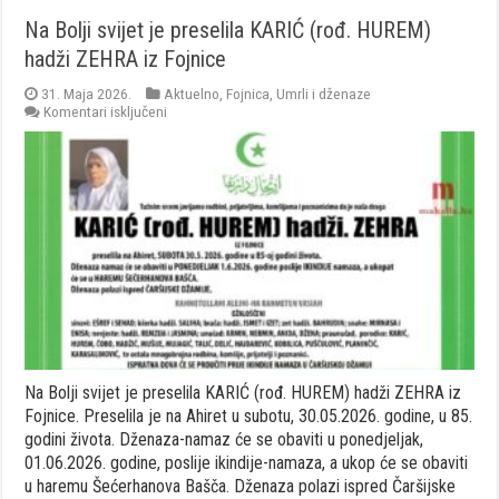
Na Bolji svijet je preselila KARIĆ (rođ. HUREM)
hadži ZEHRA iz Fojnice
31. Maja 2026.
Aktuelno
,
Fojnica
,
Umrli i dženaze
za
Komentari isključeni
Na
Bolji
svijet
je
preselila
KARIĆ
(rođ.
HUREM)
hadži
ZEHRA
iz
Fojnice
Na Bolji svijet je preselila KARIĆ (rođ. HUREM) hadži ZEHRA iz
Fojnice. Preselila je na Ahiret u subotu, 30.05.2026. godine, u 85.
godini života. Dženaza-namaz će se obaviti u ponedjeljak,
01.06.2026. godine, poslije ikindije-namaza, a ukop će se obaviti
u haremu Šećerhanova Bašča. Dženaza polazi ispred Čaršijske