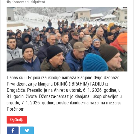
za
Komentari isključeni
U
Fojnici
danas
klanjane
dvije
dženaze
Danas su u Fojnici iza ikindije namaza klanjane dvije dženaze.
Prva dženaza je klanjana DRINIĆ (IBRAHIM) FADILU iz
Dragačića. Preselio je na Ahiret u utorak, 6. 1. 2026. godine, u
81. godini života. Dženaza-namaz je klanjana i ukop obavljen u
srijedu, 7. 1. 2026. godine, poslije ikindije-namaza, na mezarju
Porčinom …
Opširnije