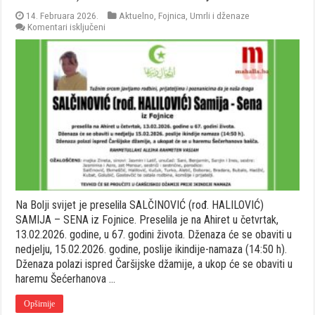
14. Februara 2026.
Aktuelno
,
Fojnica
,
Umrli i dženaze
za
Komentari isključeni
Na
Bolji
svijet
je
preselila
SALČINOVIĆ
(rođ.
HALILOVIĆ)
SAMIJA
–
SENA
iz
Fojnice
Na Bolji svijet je preselila SALČINOVIĆ (rođ. HALILOVIĆ)
SAMIJA – SENA iz Fojnice. Preselila je na Ahiret u četvrtak,
13.02.2026. godine, u 67. godini života. Dženaza će se obaviti u
nedjelju, 15.02.2026. godine, poslije ikindije-namaza (14:50 h).
Dženaza polazi ispred Čaršijske džamije, a ukop će se obaviti u
haremu Šećerhanova …
Opširnije