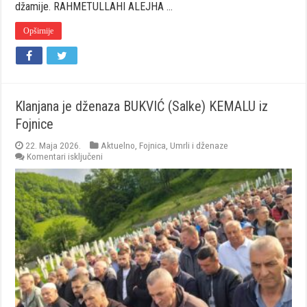
džamije. RAHMETULLAHI ALEJHA …
Opširnije
Klanjana je dženaza BUKVIĆ (Salke) KEMALU iz
Fojnice
22. Maja 2026.
Aktuelno
,
Fojnica
,
Umrli i dženaze
za
Komentari isključeni
Klanjana
je
dženaza
BUKVIĆ
(Salke)
KEMALU
iz
Fojnice