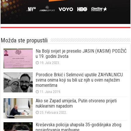
Možda ste propustili
Na Bolji svijet je preselio JASIN (KASIM) PODŽIĆ
u 19. godini života
19. Jula 2023.
Porodice Brkić i Selimović uputile ZAHVALNICU
svima onima koji su bili uz njih u ovim najtežim
momentima
11. Juna 2019.
Ako se Zapad umiješa, Putin otvoreno prijeti
nuklearnim napadom
25. Februara 2022.
Kreševska policija uhapsila 35-godišnjaka zbog
posjedovanja marihuane