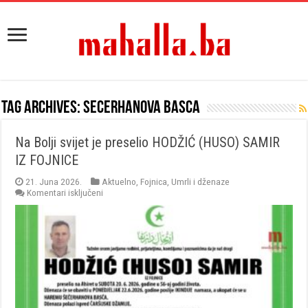
Tag Archives:
secerhanova basca
Na Bolji svijet je preselio HODŽIĆ (HUSO) SAMIR
IZ FOJNICE
21. Juna 2026.
Aktuelno
,
Fojnica
,
Umrli i dženaze
za
Komentari isključeni
Na
Bolji
svijet
je
preselio
HODŽIĆ
(HUSO)
SAMIR
IZ
FOJNICE