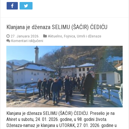
Klanjana je dženaza SELIMU (ŠAĆIR) ĆEDIĆU
27. Januara 2026.
Aktuelno
,
Fojnica
,
Umrli i dženaze
za
Komentari isključeni
Klanjana
je
dženaza
SELIMU
(ŠAĆIR)
ĆEDIĆU
Klanjana je dženaza SELIMU (ŠAĆIR) ĆEDIĆU. Preselio je na
Ahiret u subotu, 24. 01. 2026. godine, u 98. godini života.
Dženaza-namaz je klanjana u UTORAK, 27. 01. 2026. godine u