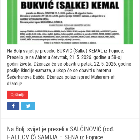
BUKVIĆ
(Salke)
KEMAL
iz
Fojnice
Na Bolji svijet je preselio BUKVIĆ (Salke) KEMAL iz Fojnice.
Preselio je na Ahiret u četvrtak, 21. 5. 2026. godine u 58-oj
godini života. Dženaza će se obaviti u petak, 22. 5. 2026. godine
poslije ikindije-namaza, a ukop će se obaviti u haremu
Šećerhanova Bašča. Dženaza polazi ispred Muharem-ef.
džamije. …
Opširnije
Na Bolji svijet je preselila SALČINOVIĆ (rođ.
HALILOVIĆ) SAMIJA – SENA iz Fojnice