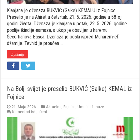
Klanjana je dženaza BUKVIĆ (Salke) KEMALU iz Fojnice.
Preselio je na Ahiret u četvrtak, 21. 5. 2026. godine u 58-oj
godini života. Dženaza je klanjana u petak, 22. 5. 2026. godine
poslije ikindije-namaza, a ukop je obavljen u haremu
Šećerhanova Bašča. Dženaza je pošla ispred Muharem-ef.
džamije. Tevhid je proučen …
Opširnije
Na Bolji svijet je preselio BUKVIĆ (Salke) KEMAL iz
Fojnice
21. Maja 2026.
Aktuelno
,
Fojnica
,
Umrli i dženaze
za
Komentari isključeni
Na
Bolji
svijet
je
preselio