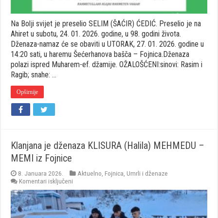
Na Bolji svijet je preselio SELIM (ŠAĆIR) ĆEDIĆ. Preselio je na
Ahiret u subotu, 24. 01. 2026. godine, u 98. godini života.
Dženaza-namaz će se obaviti u UTORAK, 27. 01. 2026. godine u
14:20 sati, u haremu Šećerhanova bašča – Fojnica.Dženaza
polazi ispred Muharem-ef. džamije. OŽALOŠĆENI:sinovi: Rasim i
Ragib; snahe: …
Opširnije
Klanjana je dženaza KLISURA (Halila) MEHMEDU –
MEMI iz Fojnice
8. Januara 2026.
Aktuelno
,
Fojnica
,
Umrli i dženaze
za
Komentari isključeni
Klanjana
je
dženaza
KLISURA