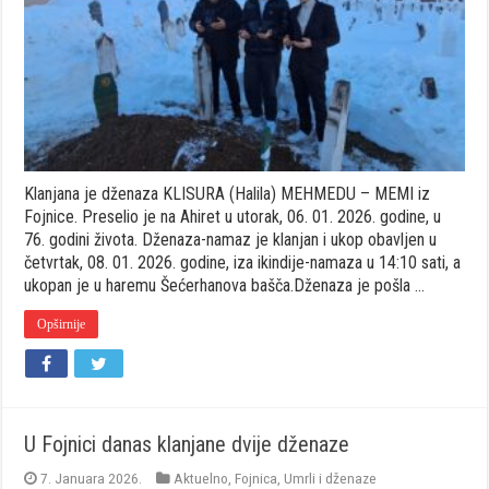
(Halila)
MEHMEDU
–
MEMI
iz
Fojnice
Klanjana je dženaza KLISURA (Halila) MEHMEDU – MEMI iz
Fojnice. Preselio je na Ahiret u utorak, 06. 01. 2026. godine, u
76. godini života. Dženaza-namaz je klanjan i ukop obavljen u
četvrtak, 08. 01. 2026. godine, iza ikindije-namaza u 14:10 sati, a
ukopan je u haremu Šećerhanova bašča.Dženaza je pošla …
Opširnije
U Fojnici danas klanjane dvije dženaze
7. Januara 2026.
Aktuelno
,
Fojnica
,
Umrli i dženaze