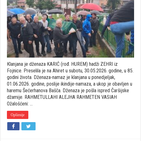
KARIĆ
(rođ.
HUREM)
hadži
ZEHRI
iz
Fojnice
Klanjana je dženaza KARIĆ (rođ. HUREM) hadži ZEHRI iz
Fojnice. Preselila je na Ahiret u subotu, 30.05.2026. godine, u 85.
godini života. Dženaza-namaz je klanjana u ponedjeljak,
01.06.2026. godine, poslije ikindije-namaza, a ukop je obavljen u
haremu Šećerhanova Bašča. Dženaza je pošla ispred Čaršijske
džamije. RAHMETULLAHI ALEJHA RAHMETEN VASIAH
Ožalošćeni: …
Opširnije