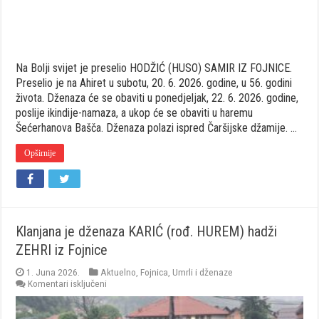
Na Bolji svijet je preselio HODŽIĆ (HUSO) SAMIR IZ FOJNICE.
Preselio je na Ahiret u subotu, 20. 6. 2026. godine, u 56. godini
života. Dženaza će se obaviti u ponedjeljak, 22. 6. 2026. godine,
poslije ikindije-namaza, a ukop će se obaviti u haremu
Šećerhanova Bašča. Dženaza polazi ispred Čaršijske džamije. …
Opširnije
Klanjana je dženaza KARIĆ (rođ. HUREM) hadži
ZEHRI iz Fojnice
1. Juna 2026.
Aktuelno
,
Fojnica
,
Umrli i dženaze
za
Komentari isključeni
Klanjana
je
dženaza