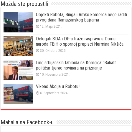
Možda ste propustili
Objekti Robota, Binga i Amko komerca neće raditi
prvog dana Ramazanskog bajrama
12. Maja 2021.
Delegati SDA i DF-a traže raspravu u Domu
naroda FBiH o spornoj prepisci Nermina Nikšića
30. Oktobra 2025.
Linč srbijanskih tabloida na Komšića: ‘Bahati’
političar tjerao novinara na priznanje
10. Novembra 2021.
Vikend Akcija u Robotu!
6. Septembra 2024.
Mahalla na Facebook-u