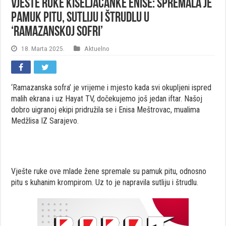
Vješte ruke Kiseljačanke Enise: Spremala je
pamuk pitu, sutliju i štrudlu u
‘Ramazanskoj sofri’
18. Marta 2025.
Aktuelno
‘Ramazanska sofra’ je vrijeme i mjesto kada svi okupljeni ispred
malih ekrana i uz Hayat TV, dočekujemo još jedan iftar. Našoj
dobro uigranoj ekipi pridružila se i Enisa Meštrovac, mualima
Medžlisa IZ Sarajevo.
Vješte ruke ove mlade žene spremale su pamuk pitu, odnosno
pitu s kuhanim krompirom. Uz to je napravila sutliju i štrudlu.