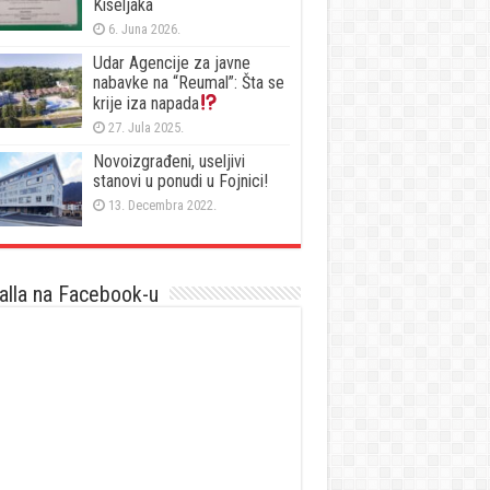
Kiseljaka
6. Juna 2026.
Udar Agencije za javne
nabavke na “Reumal”: Šta se
krije iza napada
27. Jula 2025.
Novoizgrađeni, useljivi
stanovi u ponudi u Fojnici!
13. Decembra 2022.
lla na Facebook-u