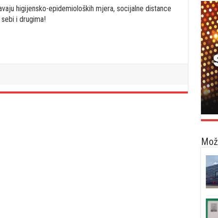
avaju higijensko-epidemioloških mjera, socijalne distance
sebi i drugima!
Možd