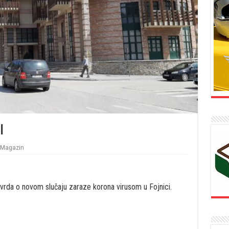
i
Magazin
vrda o novom slučaju zaraze korona virusom u Fojnici.