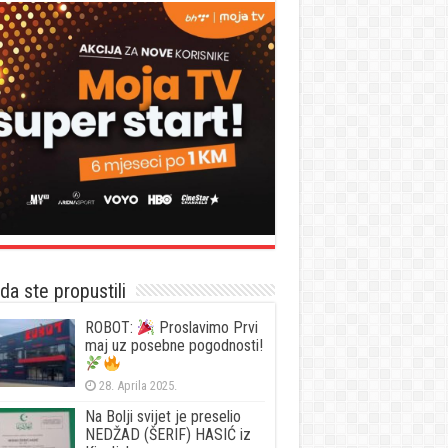
a ste propustili
ROBOT:
Proslavimo Prvi
maj uz posebne pogodnosti!
28. Aprila 2025.
Na Bolji svijet je preselio
NEDŽAD (ŠERIF) HASIĆ iz