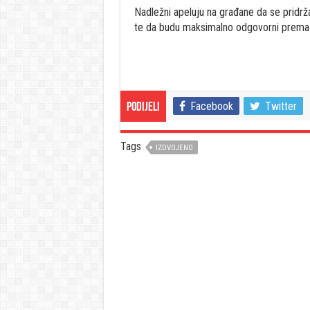
Nadležni apeluju na građane da se pridrž
te da budu maksimalno odgovorni prema 
Facebook
Twitter
Podijeli
Tags
IZDVOJENO