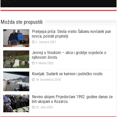
Možda ste propustili
Prelijepa priča: Siniša vratio Šabanu novčanik pun
novca, postali prijatelji
2. Januara 2021.
Jevreji u Visokom – ulica i groblje svjedoče o
njihovom životu
9. Marta 2020.
Kiseljak: Sudarili se kamion i putničko vozilo
18. Decembra 2018.
Nevino ubijeni Prijedorčani 1992. godine danas će
biti ukopani u Kozarcu
20. Jula 2020.