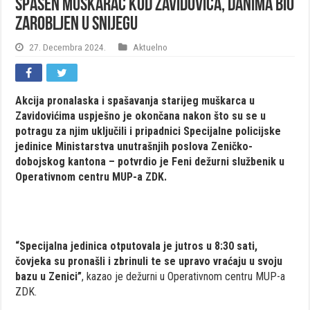
Spašen muškarac kod Zavidovića, danima bio
zarobljen u snijegu
27. Decembra 2024.
Aktuelno
Akcija pronalaska i spašavanja starijeg muškarca u
Zavidovićima uspješno je okončana nakon što su se u
potragu za njim uključili i pripadnici Specijalne policijske
jedinice Ministarstva unutrašnjih poslova Zeničko-
dobojskog kantona – potvrdio je Feni dežurni službenik u
Operativnom centru MUP-a ZDK.
“Specijalna jedinica otputovala je jutros u 8:30 sati,
čovjeka su pronašli i zbrinuli te se upravo vraćaju u svoju
bazu u Zenici”
, kazao je dežurni u Operativnom centru MUP-a
ZDK.