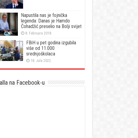
Napustila nas je fojnička
legenda: Danas je Hamdo
Čohadžić preselio na Bolji svijet
8. Februara 2018.
FBiH u pet godina izgubila
više od 11.000
srednjoškolaca
18. Jula 2022.
lla na Facebook-u