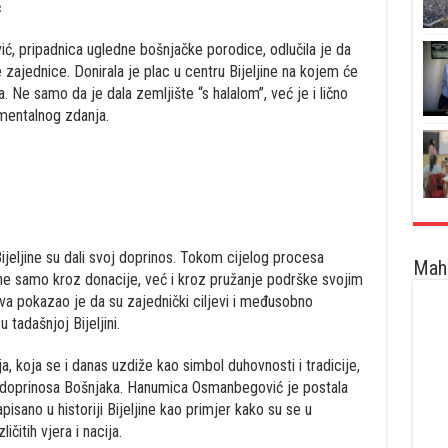
ć
, pripadnica ugledne bošnjačke porodice, odlučila je da
je zajednice. Donirala je plac u centru Bijeljine na kojem će
. Ne samo da je dala zemljište “s halalom”, već je i lično
mentalnog zdanja.
ijeljine su dali svoj doprinos. Tokom cijelog procesa
Maha
 ne samo kroz donacije, već i kroz pružanje podrške svojim
va pokazao je da su zajednički ciljevi i međusobno
 tadašnjoj Bijeljini.
 koja se i danas uzdiže kao simbol duhovnosti i tradicije,
g doprinosa Bošnjaka. Hanumica Osmanbegović je postala
isano u historiji Bijeljine kao primjer kako su se u
ičitih vjera i nacija.