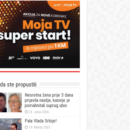
a ste propustili
Nesretna žena prije 3 dana
prijavila nasilje, kasnije je
pomahnitali suprug ubio
23. Juna 2026.
Pala Vlada Srbije!
19. Marta 2025.