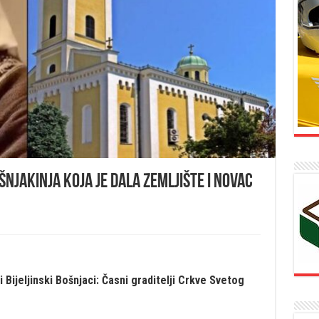
jakinja koja je dala zemljište i novac
ijeljinski Bošnjaci: Časni graditelji Crkve Svetog