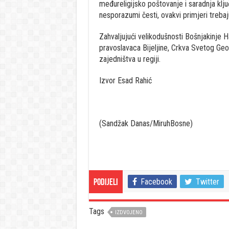
međureligijsko poštovanje i saradnja klj
nesporazumi česti, ovakvi primjeri trebaju 
Zahvaljujući velikodušnosti Bošnjakinje
pravoslavaca Bijeljine, Crkva Svetog Geor
zajedništva u regiji.
Izvor Esad Rahić
(Sandžak Danas/MiruhBosne)
Facebook
Twitter
Podijeli
Tags
IZDVOJENO