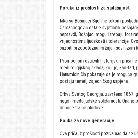
Poruka iz prošlosti za sadašnjost
Iako su Bošnjaci Bijeljine tokom posljedn
Osmanbegović ostaje svjetionik bošnjačke
nepravdi, Bošnjaci mogu i trebaju forsira
vrijednostima ljudskosti i tolerancije. 
suzbiti brzopoteznu mržnju i šovinizam k
Promocijom ovakvih historijskih priča ne
međureligijskog sklada, koji je, kad-tad
Hanumicin čin pokazuje da je moguće gra
postaju temelj zajedničkog uspjeha.
Crkva Svetog Georgija, završena 1867. g
nego i međuljudske solidarnosti. Ona je po
donose trajne plodove.
Pouka za nove generacije
Ova priča iz prošlosti poziva nas da se u