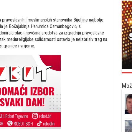
pravoslavnih i muslimanskih stanovnika Bijeljine najbolje
ada je Bošnjakinja Hanumica Osmanbegović, s
donirala plac i novčana sredstva za izgradnju pravoslavne
tak međureligijske solidarnosti ostavio je neizbrisiv trag na
zi granice i vrijeme.
Možd