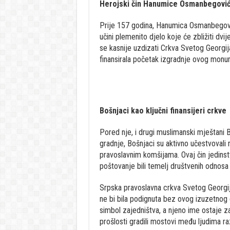
Herojski čin Hanumice Osmanbegovi
Prije 157 godina, Hanumica Osmanbegović
učini plemenito djelo koje će zbližiti dvi
se kasnije uzdizati Crkva Svetog Georgija
finansirala početak izgradnje ovog monu
Bošnjaci kao ključni finansijeri crkve
Pored nje, i drugi muslimanski mještani B
gradnje, Bošnjaci su aktivno učestvovali
pravoslavnim komšijama. Ovaj čin jedinst
poštovanje bili temelj društvenih odnosa u
Srpska pravoslavna crkva Svetog Georgija,
ne bi bila podignuta bez ovog izuzetno
simbol zajedništva, a njeno ime ostaje zap
prošlosti gradili mostovi među ljudima razl