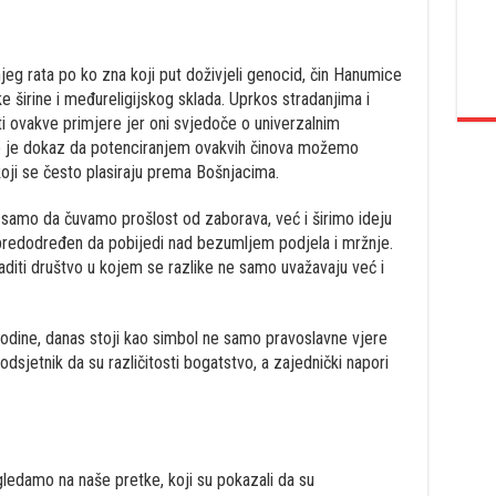
jeg rata po ko zna koji put doživjeli genocid, čin Hanumice
 širine i međureligijskog sklada. Uprkos stradanjima i
ti ovakve primjere jer oni svjedoče o univerzalnim
Ovo je dokaz da potenciranjem ovakvih činova možemo
oji se često plasiraju prema Bošnjacima.
 samo da čuvamo prošlost od zaborava, već i širimo ideju
, predodređen da pobijedi nad bezumljem podjela i mržnje.
diti društvo u kojem se razlike ne samo uvažavaju već i
odine, danas stoji kao simbol ne samo pravoslavne vjere
dsjetnik da su različitosti bogatstvo, a zajednički napori
gledamo na naše pretke, koji su pokazali da su