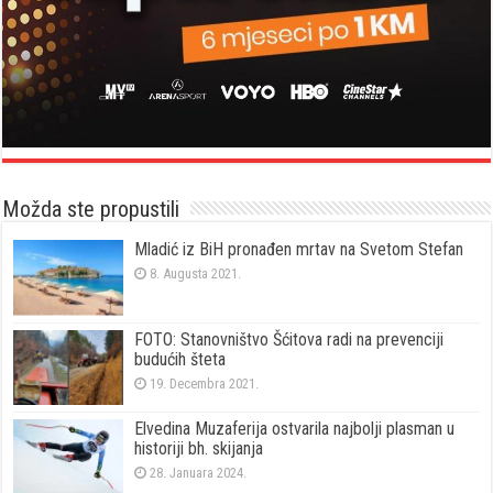
Možda ste propustili
Mladić iz BiH pronađen mrtav na Svetom Stefan
8. Augusta 2021.
FOTO: Stanovništvo Šćitova radi na prevenciji
budućih šteta
19. Decembra 2021.
Elvedina Muzaferija ostvarila najbolji plasman u
historiji bh. skijanja
28. Januara 2024.