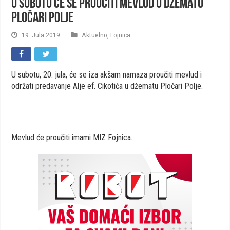
U subotu će se proučiti mevlud u džematu
Pločari Polje
19. Jula 2019.
Aktuelno
,
Fojnica
U subotu, 20. jula, će se iza akšam namaza proučiti mevlud i
održati predavanje Alje ef. Cikotića u džematu Pločari Polje.
Mevlud će proučiti imami MIZ Fojnica.