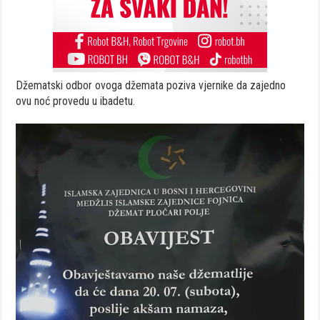
Džematski odbor ovoga džemata poziva vjernike da zajedno
ovu noć provedu u ibadetu.