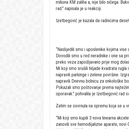
miliona KM zaliha a, nije bilo ničega. Buk
rad.” napisala je u reakciji.
Izetbegović je kazala da radnicima deset
“Naslijedili smo i uposlenike kojima vise 
Dovodili smo u red neradnike i one sa pri
preko veza zapošljavano prije mog dolask
Mi koji smo srušili hiljade kvadrata rugla
napravili parkinge i zelene površine. Izgra
napravili Dnevnu bolnicu za onkološke bol
Pokazali smo poštovanje prema najtežim 
oporavak.” pohvalila je Izetbegović rad s
Zatim se osvrnula na opremu koja se u v
“Mi koji smo kupili 3 nova linearna akcel
zanovili sve hemodijalizne aparate, novi