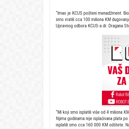
“Imao je KCUS pošteni menadžment. Bio j
smo vratili cca 100 miliona KM dugovanja
Upravnog odbora KCUS-a dr. Dragana Sto
“Mi koji smo isplatili više od 4 miliona K
Njima godinama nije isplaćivana plata po
isplatili smo cca 160 000 KM odštete. Nas