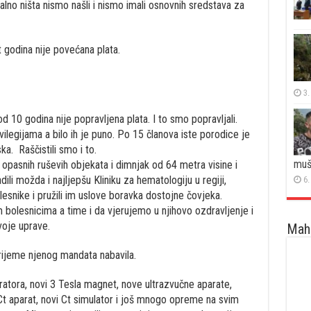
valno ništa nismo našli i nismo imali osnovnih sredstava za
 godina nije povećana plata.
3.
od 10 godina nije popravljena plata. I to smo popravljali.
vilegijama a bilo ih je puno. Po 15 članova iste porodice je
a. Raščistili smo i to.
muš
 i opasnih ruševih objekata i dimnjak od 64 metra visine i
dili možda i najljepšu Kliniku za hematologiju u regiji,
6.
esnike i pružili im uslove boravka dostojne čovjeka.
bolesnicima a time i da vjerujemo u njihovo ozdravljenje i
voje uprave.
Maha
rijeme njenog mandata nabavila.
eratora, novi 3 Tesla magnet, nove ultrazvučne aparate,
 Ct aparat, novi Ct simulator i još mnogo opreme na svim