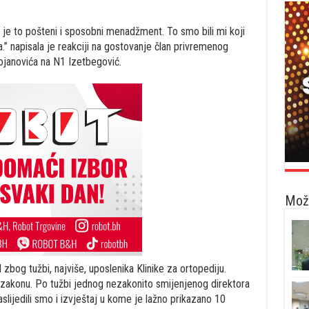
e to pošteni i sposobni menadžment. To smo bili mi koji
.” napisala je reakciji na gostovanje član privremenog
janovića na N1 Izetbegović.
Možd
M zbog tužbi, najviše, uposlenika Klinike za ortopediju.
 zakonu. Po tužbi jednog nezakonito smijenjenog direktora
lijedili smo i izvještaj u kome je lažno prikazano 10