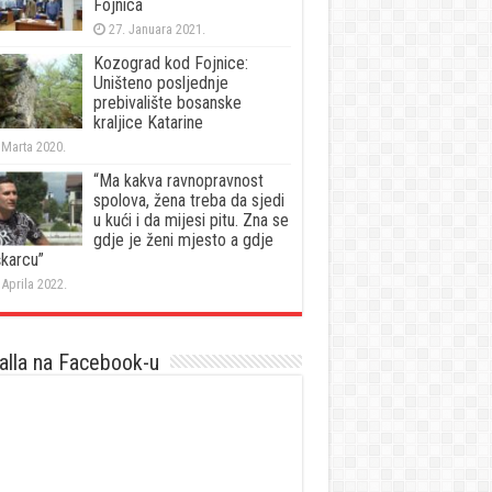
Fojnica
27. Januara 2021.
Kozograd kod Fojnice:
Uništeno posljednje
prebivalište bosanske
kraljice Katarine
 Marta 2020.
“Ma kakva ravnopravnost
spolova, žena treba da sjedi
u kući i da mijesi pitu. Zna se
gdje je ženi mjesto a gdje
karcu”
 Aprila 2022.
lla na Facebook-u