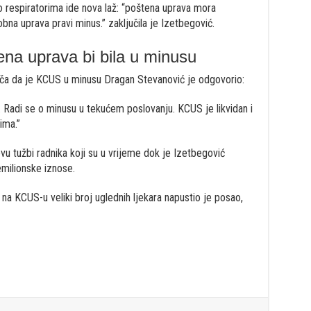
 o respiratorima ide nova laž: “poštena uprava mora
na uprava pravi minus.” zaključila je Izetbegović.
na uprava bi bila u minusu
riča da je KCUS u minusu Dragan Stevanović je odgovorio:
. Radi se o minusu u tekućem poslovanju. KCUS je likvidan i
ima.”
 tužbi radnika koji su u vrijeme dok je Izetbegović
emilionske iznose.
na KCUS-u veliki broj uglednih ljekara napustio je posao,