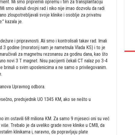
nt. Mi smo pripremili opremu i tim za transplantaciju
. Mi smo ukinuli dvojni rad i niko nije imao dozvolu da radi
rano zloupotrebljavali svoje klinike i osoblje za privatnu
.” kazala je.
ežure i pripravnosti. Ali smo i kontrolisali takav rad. Imali
 3 godine (moratorij nam je nametnula Vlada KS) i to je
 naručivali za magnetnu rezonansu za godinu dana, kao što
puno novi 3 T magnet. Nisu pacijenti čekali CT nalaz po 3-4
 brinuli o svim uposlenicima a ne samo o privilegovanim.
e.
članova Upravnog odbora.
sečno, predsjednik UO 1345 KM, ako se nešto u
smo im ostavili 68 miliona KM. Za samo 9 mjeseci oni su već
 više. Trebalo je da uveliko grade nove klinike u CMB, da
alim klinikama i, naravno, da popravljaju plate