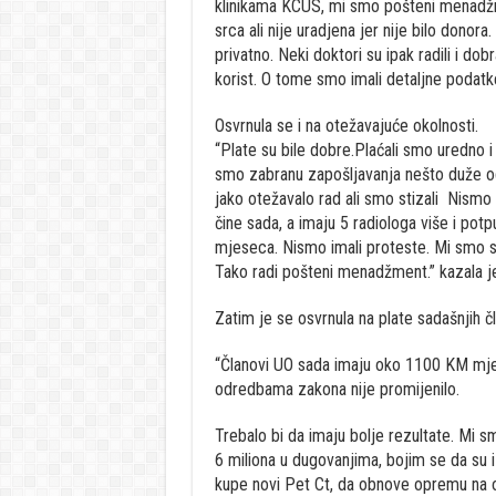
klinikama KCUS, mi smo pošteni menadžme
srca ali nije uradjena jer nije bilo donora
privatno. Neki doktori su ipak radili i dob
korist. O tome smo imali detaljne podatke
Osvrnula se i na otežavajuće okolnosti.
“Plate su bile dobre.Plaćali smo uredno i d
smo zabranu zapošljavanja nešto duže od
jako otežavalo rad ali smo stizali Nismo
čine sada, a imaju 5 radiologa više i pot
mjeseca. Nismo imali proteste. Mi smo se
Tako radi pošteni menadžment.” kazala j
Zatim je se osvrnula na plate sadašnjih 
“Članovi UO sada imaju oko 1100 KM mje
odredbama zakona nije promijenilo.
Trebalo bi da imaju bolje rezultate. Mi 
6 miliona u dugovanjima, bojim se da su i
kupe novi Pet Ct, da obnove opremu na ost