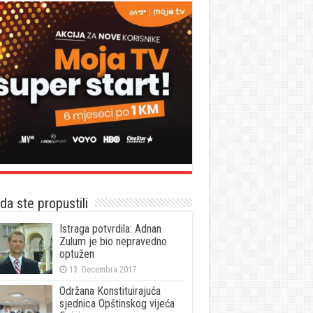
a ste propustili
Istraga potvrdila: Adnan
Zulum je bio nepravedno
optužen
13. Decembra 2017.
Održana Konstituirajuća
sjednica Opštinskog vijeća