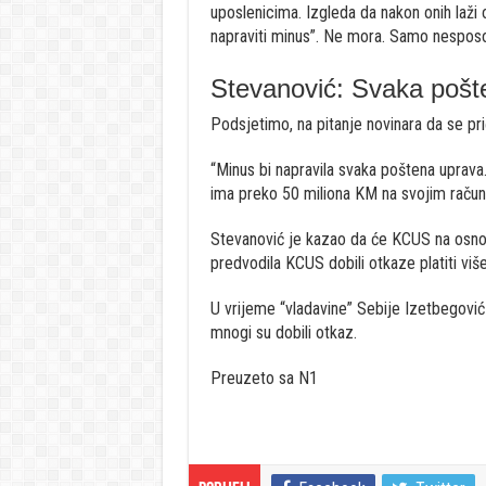
uposlenicima. Izgleda da nakon onih laži
napraviti minus”. Ne mora. Samo nesposob
Stevanović: Svaka pošte
Podsjetimo, na pitanje novinara da se p
“Minus bi napravila svaka poštena uprava
ima preko 50 miliona KM na svojim račun
Stevanović je kazao da će KCUS na osnovu
predvodila KCUS dobili otkaze platiti viš
U vrijeme “vladavine” Sebije Izetbegović 
mnogi su dobili otkaz.
Preuzeto sa N1