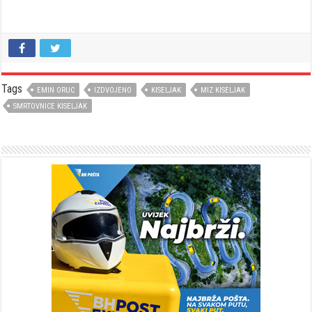
Tags
EMIN ORUC
IZDVOJENO
KISELJAK
MIZ KISELJAK
SMRTOVNICE KISELJAK