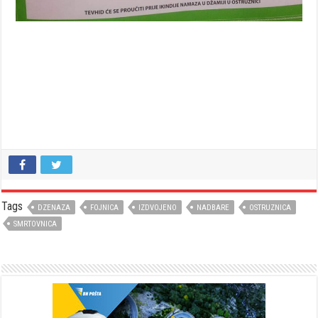
Tags
DZENAZA
FOJNICA
IZDVOJENO
NADBARE
OSTRUZNICA
SMRTOVNICA