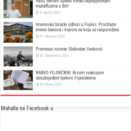
Hafiz Mirnes Spahić među najuspješnijim
muhaffizima u BiH
8. Aprila 2024.
Imenovani birački odbori u Fojnici: Pročitajte
imena članova i mjesta na koja su raspoređeni
31. Augusta 2022.
Preminuo novinar Slobodan Vasković
30. Septembra 2025.
BRAVO FOJNIČANI: Brzom reakcijom
obezbijeđeni lijekovi Fojničanima
30. Marta 2020.
Mahalla na Facebook-u