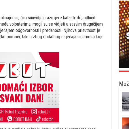
olicajci su, čim suuvidjeli razmjere katastrofe, odlučili
eđu volonterima, mogli su se vidjeti u sasvim drugačijem
jećajem odgovornosti i predanosti. Njihova prisutnost je
čke pomoći, tako i zbog dodatnog osjećaja sigurnosti koji
Možd