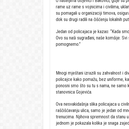
U naseljima Gojevići i Bakovići, gdje su 
rame uz rame s vojnicima i civilima, ukl
su pomagali u organizaciji timova, osigu
dok su drugi radili na čišćenju lokalnih p
Jedan od policajaca je kazao: “Kada smo v
Ovo su naši sugrađani, naše komšije. Svi 
pomognemo.”
Mnogi mještani izrazili su zahvalnost i d
policajce kako pomažu, bez uniforme, kao
ponosni smo što su tu s nama, ne samo kao 
stanovnica Gojevića.
Ova nesvakidašnja slika policajaca u civi
raščišćavanju ulica, samo je jedan od mno
trenucima. Njihova spremnost da stanu uz 
jednom je pokazala kolika je snaga zajedn