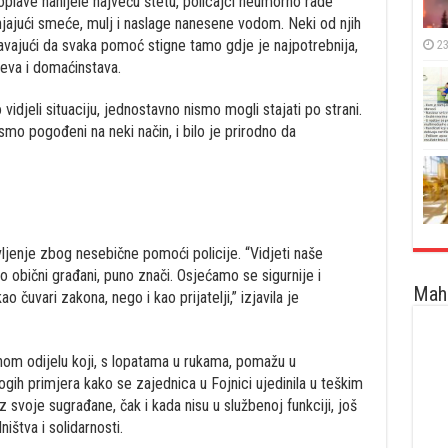
poplave nanijele najveću štetu, policajci neumorno rade
anjajući smeće, mulj i naslage nanesene vodom. Neki od njih
ravajući da svaka pomoć stigne tamo gdje je najpotrebnija,
23
uteva i domaćinstava.
idjeli situaciju, jednostavno nismo mogli stajati po strani.
smo pogođeni na neki način, i bilo je prirodno da
ivljenje zbog nesebične pomoći policije. “Vidjeti naše
 obični građani, puno znači. Osjećamo se sigurnije i
Maha
čuvari zakona, nego i kao prijatelji,” izjavila je
lnom odijelu koji, s lopatama u rukama, pomažu u
gih primjera kako se zajednica u Fojnici ujedinila u teškim
svoje sugrađane, čak i kada nisu u službenoj funkciji, još
ištva i solidarnosti.