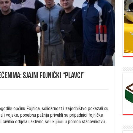
enima: Sjajni fojnički “plavci”
odile općinu Fojnica, solidarnost i zajedništvo pokazali su
a i vojske, posebnu pažnju privukli su pripadnici fojničke
li civilna odijela i aktivno se uključili u pomoć stanovništvu.