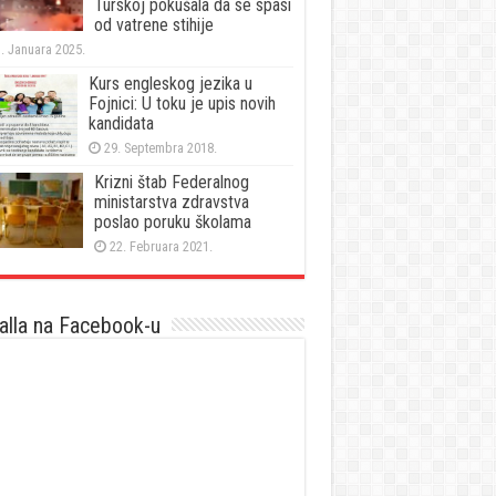
Turskoj pokušala da se spasi
od vatrene stihije
. Januara 2025.
Kurs engleskog jezika u
Fojnici: U toku je upis novih
kandidata
29. Septembra 2018.
Krizni štab Federalnog
ministarstva zdravstva
poslao poruku školama
22. Februara 2021.
lla na Facebook-u