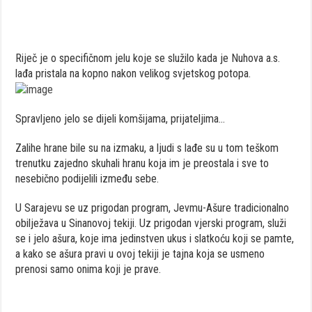
Riječ je o specifičnom jelu koje se služilo kada je Nuhova a.s.
lađa pristala na kopno nakon velikog svjetskog potopa.
Spravljeno jelo se dijeli komšijama, prijateljima…
Zalihe hrane bile su na izmaku, a ljudi s lađe su u tom teškom
trenutku zajedno skuhali hranu koja im je preostala i sve to
nesebično podijelili između sebe.
U Sarajevu se uz prigodan program, Jevmu-Ašure tradicionalno
obilježava u Sinanovoj tekiji. Uz prigodan vjerski program, služi
se i jelo ašura, koje ima jedinstven ukus i slatkoću koji se pamte,
a kako se ašura pravi u ovoj tekiji je tajna koja se usmeno
prenosi samo onima koji je prave.