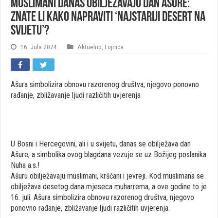
Muslimani danas obilježavaju Dan ašure:
Znate li kako napraviti ‘najstariji desert na
svijetu’?
16. Jula 2024.
Aktuelno
,
Fojnica
Ašura simbolizira obnovu razorenog društva, njegovo ponovno
rađanje, zbližavanje ljudi različitih uvjerenja
U Bosni i Hercegovini, ali i u svijetu, danas se obilježava dan
Ašure, a simbolika ovog blagdana vezuje se uz Božijeg poslanika
Nuha a.s.!
Ašuru obilježavaju muslimani, kršćani i jevreji. Kod muslimana se
obilježava desetog dana mjeseca muharrema, a ove godine to je
16. juli. Ašura simbolizira obnovu razorenog društva, njegovo
ponovno rađanje, zbližavanje ljudi različitih uvjerenja.