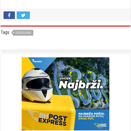
Tags
IZDVOJENO