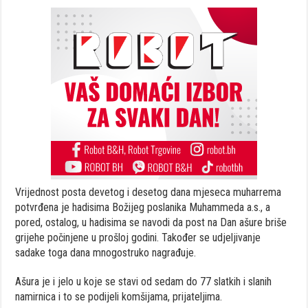
Vrijednost posta devetog i desetog dana mjeseca muharrema
potvrđena je hadisima Božijeg poslanika Muhammeda a.s., a
pored, ostalog, u hadisima se navodi da post na Dan ašure briše
grijehe počinjene u prošloj godini. Također se udjeljivanje
sadake toga dana mnogostruko nagrađuje.
Ašura je i jelo u koje se stavi od sedam do 77 slatkih i slanih
namirnica i to se podijeli komšijama, prijateljima.