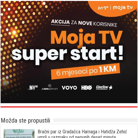
Možda ste propustili
Bračni par iz Gradačca Harnaga i Hatidža Zehić
umrli u razmaku od nepunih deset minuta