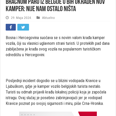
Bračnom paru iz Belgije u BiH ukraden nov
kamper: Nije nam ostalo ništa
29. Maja 2024.
Aktuelno
Bosna i Hercegovina suočava se s novim valom krađa kamper
vozila, čiji su vlasnici uglavnom strani turisti. U proteklih pad dana
zabilježena je krađa ovog vozila na popularnom turističkom
odredištu u Hercegovini.
Posljednji incident dogodio se u blizini vodopada Kravice u
Ljubuškom, gdje je kamper vozilo belgijskih turista nestalo.
Turisti su odmah prijavili krađu lokalnoj policiji koja je započela
istragu. Ovaj slučaj je posebno zabrinjavajući jer je vodopad
Kravice poznat po svojoj sigurnosti i miru, piše Crna-Hronika.