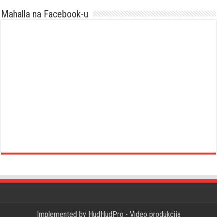
Mahalla na Facebook-u
Implemented by
HudHudPro - Video produkcija