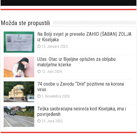
Možda ste propustili
Na Bolji svijet je preselio ZAHID (ŠABAN) ZOLJA
iz Kiseljaka
15. Januara 2025.
Užas: Otac iz Bijeljine optužen za obljubu
maloljetne kćerke
12. Jula 2024.
74 osobe u Zavodu “Drin” pozitivne na korona
virus
1. Novembra 2020.
Teška saobraćajna nesreća kod Kiseljaka, ima i
povrijeđenih
25. Juna 2022.