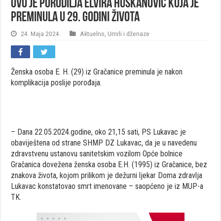
Ovo je porodilja Elvira Huskanović koja je
preminula u 29. godini života
24. Maja 2024.
Aktuelno
,
Umrli i dženaze
Ženska osoba E. H. (29) iz Gračanice preminula je nakon
komplikacija poslije porođaja.
– Dana 22.05.2024.godine, oko 21,15 sati, PS Lukavac je
obaviještena od strane SHMP DZ Lukavac, da je u navedenu
zdravstvenu ustanovu sanitetskim vozilom Opće bolnice
Gračanica dovežena ženska osoba E.H. (1995) iz Gračanice, bez
znakova života, kojom prilikom je dežurni ljekar Doma zdravlja
Lukavac konstatovao smrt imenovane – saopćeno je iz MUP-a
TK.