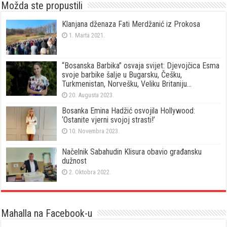
Možda ste propustili
Klanjana dženaza Fati Merdžanić iz Prokosa
1. Marta 2021.
“Bosanska Barbika” osvaja svijet: Djevojčica Esma
svoje barbike šalje u Bugarsku, Češku,
Turkmenistan, Norvešku, Veliku Britaniju…
20. Augusta 2023.
Bosanka Emina Hadžić osvojila Hollywood:
‘Ostanite vjerni svojoj strasti!’
10. Novembra 2023.
Načelnik Sabahudin Klisura obavio građansku
dužnost
2. Oktobra 2022.
Mahalla na Facebook-u