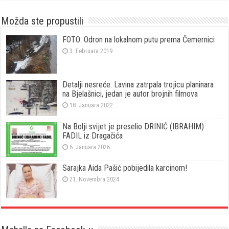
Možda ste propustili
FOTO: Odron na lokalnom putu prema Čemernici
3. Februara 2019.
Detalji nesreće: Lavina zatrpala trojicu planinara
na Bjelašnici, jedan je autor brojnih filmova
18. Januara 2022.
Na Bolji svijet je preselio DRINIĆ (IBRAHIM)
FADIL iz Dragačića
6. Januara 2026.
Sarajka Aida Pašić pobijedila karcinom!
21. Novembra 2024.