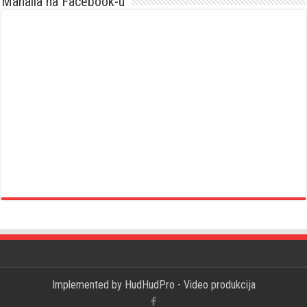
Mahalla na Facebook-u
Implemented by
HudHudPro - Video produkcija