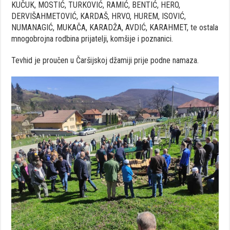
KUČUK, MOSTIĆ, TURKOVIĆ, RAMIĆ, BENTIĆ, HERO,
DERVIŠAHMETOVIĆ, KARDAŠ, HRVO, HUREM, ISOVIĆ,
NUMANAGIĆ, MUKAČA, KARADŽA, AVDIĆ, KARAHMET, te ostala
mnogobrojna rodbina prijatelji, komšije i poznanici.
Tevhid je proučen u Čaršijskoj džamiji prije podne namaza.