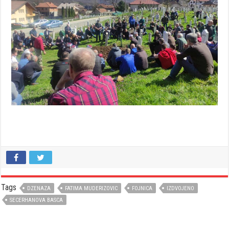
Tags
DZENAZA
FATIMA MUDERIZOVIC
FOJNICA
IZDVOJENO
SECERHANOVA BASCA