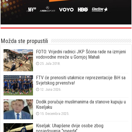
Možda ste propustili
FOTO: Vrijedni radnici JKP Šćona rade na izmjeni
vodovodne mreže u Gornjoj Mahali
25. Jula 2018.
FTV će prenositi utakmice reprezentacije BiH sa
Svjetskog prvenstva!
12. Juna 2026.
Dodik poručuje muslimanima da stanove kupuju u
Kiseljaku
15. Decembra 2025.
Kiseljak: Uhapšene dvije osobe zbog
posjedovanja “speeda”