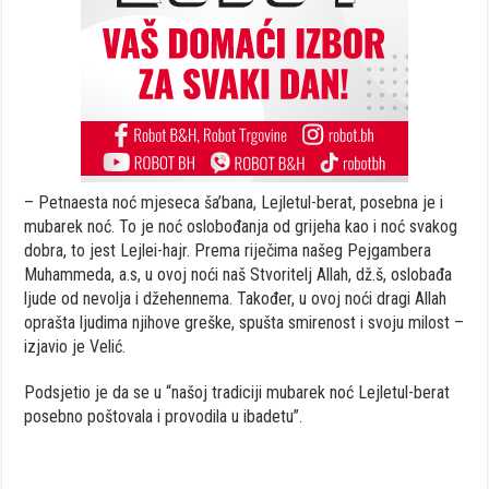
– Petnaesta noć mjeseca ša’bana, Lejletul-berat, posebna je i
mubarek noć. To je noć oslobođanja od grijeha kao i noć svakog
dobra, to jest Lejlei-hajr. Prema riječima našeg Pejgambera
Muhammeda, a.s, u ovoj noći naš Stvoritelj Allah, dž.š, oslobađa
ljude od nevolja i džehennema. Također, u ovoj noći dragi Allah
oprašta ljudima njihove greške, spušta smirenost i svoju milost –
izjavio je Velić.
Podsjetio je da se u “našoj tradiciji mubarek noć Lejletul-berat
posebno poštovala i provodila u ibadetu”.