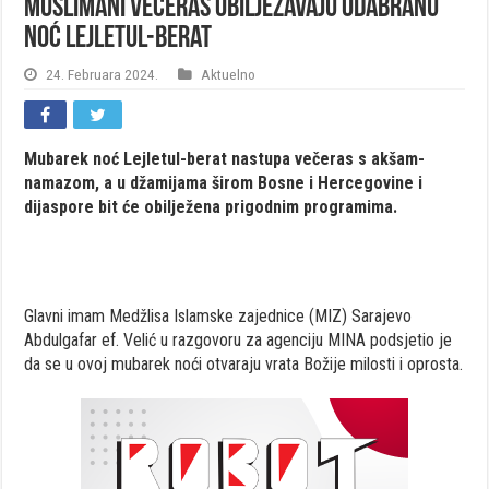
Muslimani večeras obilježavaju odabranu
noć Lejletul-berat
24. Februara 2024.
Aktuelno
Mubarek noć Lejletul-berat nastupa večeras s akšam-
namazom, a u džamijama širom Bosne i Hercegovine i
dijaspore bit će obilježena prigodnim programima.
Glavni imam Medžlisa Islamske zajednice (MIZ) Sarajevo
Abdulgafar ef. Velić u razgovoru za agenciju MINA podsjetio je
da se u ovoj mubarek noći otvaraju vrata Božije milosti i oprosta.