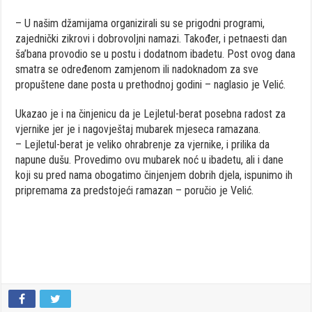
– U našim džamijama organizirali su se prigodni programi,
zajednički zikrovi i dobrovoljni namazi. Također, i petnaesti dan
ša’bana provodio se u postu i dodatnom ibadetu. Post ovog dana
smatra se određenom zamjenom ili nadoknadom za sve
propuštene dane posta u prethodnoj godini – naglasio je Velić.
Ukazao je i na činjenicu da je Lejletul-berat posebna radost za
vjernike jer je i nagovještaj mubarek mjeseca ramazana.
– Lejletul-berat je veliko ohrabrenje za vjernike, i prilika da
napune dušu. Provedimo ovu mubarek noć u ibadetu, ali i dane
koji su pred nama obogatimo činjenjem dobrih djela, ispunimo ih
pripremama za predstojeći ramazan – poručio je Velić.