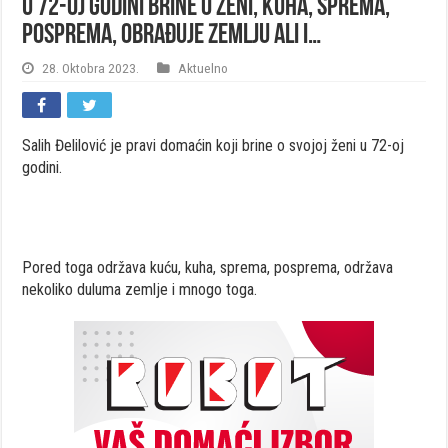
U 72-oj godini brine o ženi, kuha, sprema,
posprema, obrađuje zemlju ali i…
28. Oktobra 2023.
Aktuelno
Salih Đelilović je pravi domaćin koji brine o svojoj ženi u 72-oj
godini.
Pored toga održava kuću, kuha, sprema, posprema, održava
nekoliko duluma zemlje i mnogo toga.