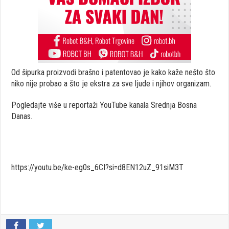
Od šipurka proizvodi brašno i patentovao je kako kaže nešto što
niko nije probao a što je ekstra za sve ljude i njihov organizam.
Pogledajte više u reportaži YouTube kanala Srednja Bosna
Danas.
https://youtu.be/ke-eg0s_6CI?si=d8EN12uZ_91siM3T