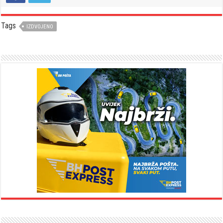
Tags
IZDVOJENO