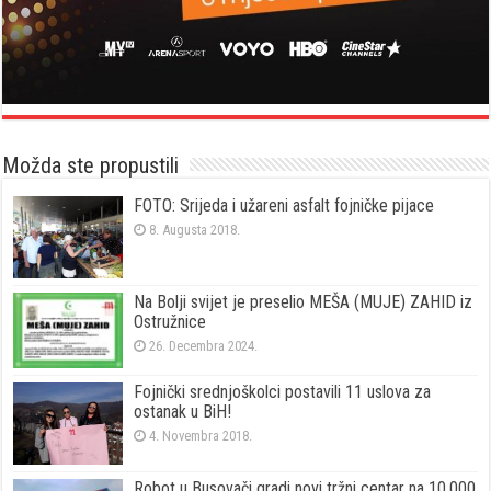
Možda ste propustili
FOTO: Srijeda i užareni asfalt fojničke pijace
8. Augusta 2018.
Na Bolji svijet je preselio MEŠA (MUJE) ZAHID iz
Ostružnice
26. Decembra 2024.
Fojnički srednjoškolci postavili 11 uslova za
ostanak u BiH!
4. Novembra 2018.
Robot u Busovači gradi novi tržni centar na 10.000