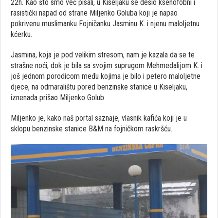
22h. Kao što smo već pisali, u Kiseljaku se desio ksenofobni i
rasistički napad od strane Miljenko Goluba koji je napao
pokrivenu muslimanku Fojničanku Jasminu K. i njenu maloljetnu
kćerku.
Jasmina, koja je pod velikim stresom, nam je kazala da se te
strašne noći, dok je bila sa svojim suprugom Mehmedalijom K. i
još jednom porodicom među kojima je bilo i petero maloljetne
djece, na odmaralištu pored benzinske stanice u Kiseljaku,
iznenada prišao Miljenko Golub.
Miljenko je, kako naš portal saznaje, vlasnik kafića koji je u
sklopu benzinske stanice B&M na fojničkom raskršću.