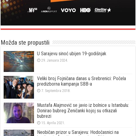
Možda ste propustili
U Sarajevu sinoć ubijen 19-godišnjak
29. Januara 2024.
Veliki broj Fojničana danas u Srebrenici: Počela
predizborna kampanja SBB-a
7. Septembra 2018.
Mustafa Alajmović se javio iz bolnice u Istanbulu:
Donirao bubreg Zeničanki kojoj su otkazali
bubrezi
15. Aprila 2021.
Neobičan prizor u Sarajevu: Hodočasnici na