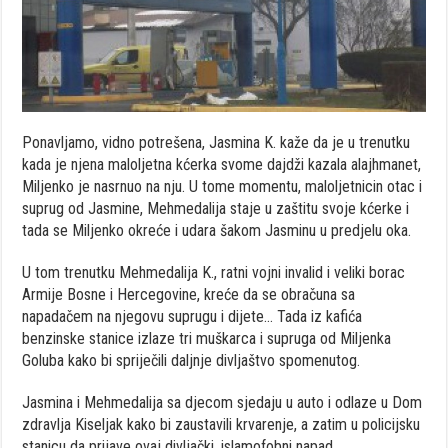
Ponavljamo, vidno potrešena, Jasmina K. kaže da je u trenutku
kada je njena maloljetna kćerka svome dajdži kazala alajhmanet,
Miljenko je nasrnuo na nju. U tome momentu, maloljetnicin otac i
suprug od Jasmine, Mehmedalija staje u zaštitu svoje kćerke i
tada se Miljenko okreće i udara šakom Jasminu u predjelu oka.
U tom trenutku Mehmedalija K., ratni vojni invalid i veliki borac
Armije Bosne i Hercegovine, kreće da se obračuna sa
napadačem na njegovu suprugu i dijete… Tada iz kafića
benzinske stanice izlaze tri muškarca i supruga od Miljenka
Goluba kako bi spriječili daljnje divljaštvo spomenutog.
Jasmina i Mehmedalija sa djecom sjedaju u auto i odlaze u Dom
zdravlja Kiseljak kako bi zaustavili krvarenje, a zatim u policijsku
stanicu da prijave ovaj divljački, islamofobni napad.