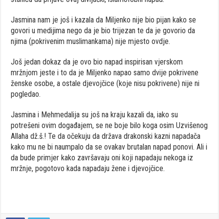
Jasmina nam je još i kazala da Miljenko nije bio pijan kako se
govori u medijima nego da je bio trijezan te da je govorio da
njima (pokrivenim muslimankama) nije mjesto ovdje.
Još jedan dokaz da je ovo bio napad inspirisan vjerskom
mržnjom jeste i to da je Miljenko napao samo dvije pokrivene
ženske osobe, a ostale djevojčice (koje nisu pokrivene) nije ni
pogledao.
Jasmina i Mehmedalija su još na kraju kazali da, iako su
potrešeni ovim događajem, se ne boje bilo koga osim Uzvišenog
Allaha dž.š.! Te da očekuju da država drakonski kazni napadača
kako mu ne bi naumpalo da se ovakav brutalan napad ponovi. Ali i
da bude primjer kako završavaju oni koji napadaju nekoga iz
mržnje, pogotovo kada napadaju žene i djevojčice.