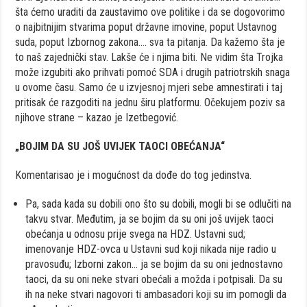
šta ćemo uraditi da zaustavimo ove politike i da se dogovorimo
o najbitnijim stvarima poput državne imovine, poput Ustavnog
suda, poput Izbornog zakona…. sva ta pitanja. Da kažemo šta je
to naš zajednički stav. Lakše će i njima biti. Ne vidim šta Trojka
može izgubiti ako prihvati pomoć SDA i drugih patriotrskih snaga
u ovome času. Samo će u izvjesnoj mjeri sebe amnestirati i taj
pritisak će razgoditi na jednu širu platformu. Očekujem poziv sa
njihove strane – kazao je Izetbegović.
„BOJIM DA SU JOŠ UVIJEK TAOCI OBEĆANJA“
Komentarisao je i mogućnost da dođe do tog jedinstva.
Pa, sada kada su dobili ono što su dobili, mogli bi se odlučiti na
takvu stvar. Međutim, ja se bojim da su oni još uvijek taoci
obećanja u odnosu prije svega na HDZ. Ustavni sud;
imenovanje HDZ-ovca u Ustavni sud koji nikada nije radio u
pravosuđu; Izborni zakon… ja se bojim da su oni jednostavno
taoci, da su oni neke stvari obećali a možda i potpisali. Da su
ih na neke stvari nagovori ti ambasadori koji su im pomogli da