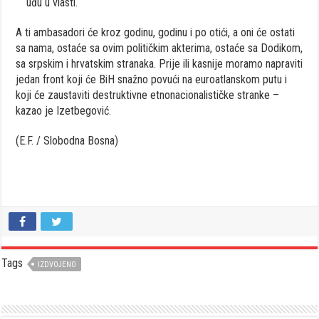
uđu u vlasti.
A ti ambasadori će kroz godinu, godinu i po otići, a oni će ostati
sa nama, ostaće sa ovim političkim akterima, ostaće sa Dodikom,
sa srpskim i hrvatskim stranaka. Prije ili kasnije moramo napraviti
jedan front koji će BiH snažno povući na euroatlanskom putu i
koji će zaustaviti destruktivne etnonacionalističke stranke –
kazao je Izetbegović.
(E.F. / Slobodna Bosna)
Tags
IZDVOJENO