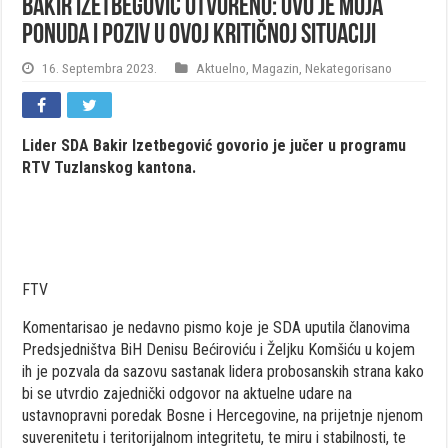
Bakir Izetbegović otvoreno: Ovo je moja
ponuda i poziv u ovoj kritičnoj situaciji
16. Septembra 2023.
Aktuelno
,
Magazin
,
Nekategorisano
Lider SDA Bakir Izetbegović govorio je jučer u programu
RTV Tuzlanskog kantona.
FTV
Komentarisao je nedavno pismo koje je SDA uputila članovima
Predsjedništva BiH Denisu Bećiroviću i Željku Komšiću u kojem
ih je pozvala da sazovu sastanak lidera probosanskih strana kako
bi se utvrdio zajednički odgovor na aktuelne udare na
ustavnopravni poredak Bosne i Hercegovine, na prijetnje njenom
suverenitetu i teritorijalnom integritetu, te miru i stabilnosti, te