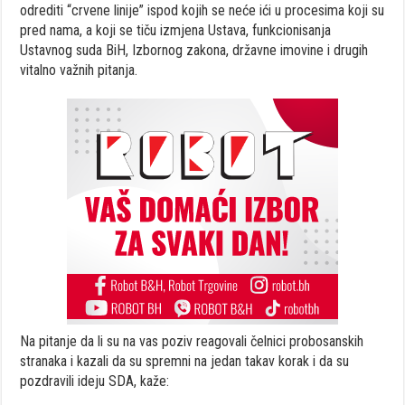
odrediti “crvene linije” ispod kojih se neće ići u procesima koji su
pred nama, a koji se tiču izmjena Ustava, funkcionisanja
Ustavnog suda BiH, Izbornog zakona, državne imovine i drugih
vitalno važnih pitanja.
Na pitanje da li su na vas poziv reagovali čelnici probosanskih
stranaka i kazali da su spremni na jedan takav korak i da su
pozdravili ideju SDA, kaže: