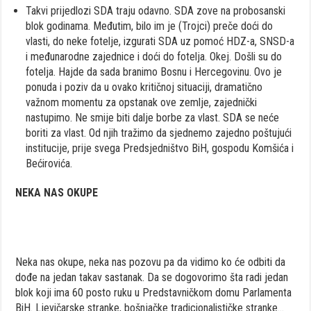
Takvi prijedlozi SDA traju odavno. SDA zove na probosanski
blok godinama. Međutim, bilo im je (Trojci) preče doći do
vlasti, do neke fotelje, izgurati SDA uz pomoć HDZ-a, SNSD-a
i međunarodne zajednice i doći do fotelja. Okej. Došli su do
fotelja. Hajde da sada branimo Bosnu i Hercegovinu. Ovo je
ponuda i poziv da u ovako kritičnoj situaciji, dramatično
važnom momentu za opstanak ove zemlje, zajednički
nastupimo. Ne smije biti dalje borbe za vlast. SDA se neće
boriti za vlast. Od njih tražimo da sjednemo zajedno poštujući
institucije, prije svega Predsjedništvo BiH, gospodu Komšića i
Bećirovića.
NEKA NAS OKUPE
Neka nas okupe, neka nas pozovu pa da vidimo ko će odbiti da
dođe na jedan takav sastanak. Da se dogovorimo šta radi jedan
blok koji ima 60 posto ruku u Predstavničkom domu Parlamenta
BiH. Ljevičarske stranke, bošnjačke tradicionalističke stranke…