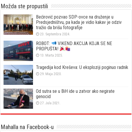
Možda ste propustili
Bećirović pozvao SDP-ovce na druženje u
Predsjedništvu, pa kada je vidio kakav je odziv
tražio da brišu fotografije
23. Septembra 2024.
ROBOT:
VIKEND AKCIJA KOJA SE NE
PROPUŠTA!
13. Marta 2025.
Tragedija kod Kreševa: U eksploziji poginuo radnik
29. Maja 2020.
Od sutra se u BiH ide u zatvor ako negirate
genocid
27. Jula 2021.
Mahalla na Facebook-u